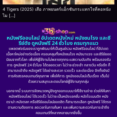
4 Tigers (2025) เสือ ภาพยนตร์แอ็กชันกระแทกใจที่คอหนัง
ไม […]
หนังฟรีออนไลน์ อัปเดตหนังใหม่ หนังชนโรง และซี
รีย์ดัง ดูหนังฟรี 24 ชั่วโมง ครบทุกแนว
แพลตฟอร์มของเราถูกพัฒนาให้เป็นศูนย์รวม หนังฟรีออนไลน์ ที่อัปเดต
เนื้อหาใหม่อย่างต่อเนื่อง ครอบคลุมทั้งหนังชนโรง หนังมาแรง และซีรีย์ยอด
นิยมจากทั่วโลก เพื่อให้ผู้ใช้งานไม่พลาดทุกกระแสความบันเทิง พร้อมรองรับ
การ ดูหนังฟรี 24 ชั่วโมง ได้ตลอดเวลา ไม่ว่าจะช่วงเช้า กลางวัน หรือดึก ก็
สามารถเข้าถึง หนังดูฟรี ได้อย่างสะดวก รวดเร็ว และต่อเนื่อง อีกทั้งยังมี
การคัดสรรคอนเทนต์คุณภาพ เพื่อให้การ ดูหนังออนไลน์เต็มเรื่อง เต็มไป
ด้วยความสนุกและตอบโจทย์ผู้ใช้งานทุกกลุ่ม
นอกจากนี้ ระบบการจัดหมวดหมู่ยังถูกออกแบบมาให้ใช้งานง่าย ช่วยให้ค้นหา
หนังฟรีออนไลน์ ได้รวดเร็ว ไม่ว่าจะเป็นหนังแอคชั่น หนังโรแมนติก หนัง
ดราม่า หนังตลก หรือซีรีย์ออนไลน์ยอดฮิต ก็สามารถเลือก ดูหนังฟรี ได้ตรง
ตามความต้องการ ลดเวลาในการค้นหา และเพิ่มความสะดวกในการเข้าถึง
คอนเทนต์ที่หลากหลายมากยิ่งขึ้น