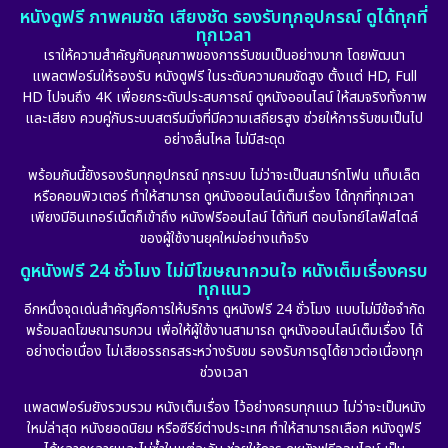
หนังดูฟรี ภาพคมชัด เสียงชัด รองรับทุกอุปกรณ์ ดูได้ทุกที่
ทุกเวลา
เราให้ความสำคัญกับคุณภาพของการรับชมเป็นอย่างมาก โดยพัฒนา
แพลตฟอร์มให้รองรับ หนังดูฟรี ในระดับความคมชัดสูง ตั้งแต่ HD, Full
HD ไปจนถึง 4K เพื่อยกระดับประสบการณ์ ดูหนังออนไลน์ ให้สมจริงทั้งภาพ
และเสียง ควบคู่กับระบบสตรีมมิ่งที่มีความเสถียรสูง ช่วยให้การรับชมเป็นไป
อย่างลื่นไหล ไม่มีสะดุด
พร้อมกันนี้ยังรองรับทุกอุปกรณ์ ทุกระบบ ไม่ว่าจะเป็นสมาร์ทโฟน แท็บเล็ต
หรือคอมพิวเตอร์ ทำให้สามารถ ดูหนังออนไลน์เต็มเรื่อง ได้ทุกที่ทุกเวลา
เพียงมีอินเทอร์เน็ตก็เข้าถึง หนังฟรีออนไลน์ ได้ทันที ตอบโจทย์ไลฟ์สไตล์
ของผู้ใช้งานยุคใหม่อย่างแท้จริง
ดูหนังฟรี 24 ชั่วโมง ไม่มีโฆษณากวนใจ หนังเต็มเรื่องครบ
ทุกแนว
อีกหนึ่งจุดเด่นสำคัญคือการให้บริการ ดูหนังฟรี 24 ชั่วโมง แบบไม่มีข้อจำกัด
พร้อมลดโฆษณารบกวน เพื่อให้ผู้ใช้งานสามารถ ดูหนังออนไลน์เต็มเรื่อง ได้
อย่างต่อเนื่อง ไม่เสียอรรถรสระหว่างรับชม รองรับการดูได้ยาวต่อเนื่องทุก
ช่วงเวลา
แพลตฟอร์มยังรวบรวม หนังเต็มเรื่อง ไว้อย่างครบทุกแนว ไม่ว่าจะเป็นหนัง
ใหม่ล่าสุด หนังยอดนิยม หรือซีรีย์ต่างประเทศ ทำให้สามารถเลือก หนังดูฟรี