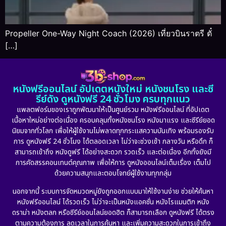
Propeller One-Way Night Coach (2026) เที่ยวบินราตรี ตั๋
[…]
หนังฟรีออนไลน์ อัปเดตหนังใหม่ หนังชนโรง และซี
รีย์ดัง ดูหนังฟรี 24 ชั่วโมง ครบทุกแนว
แพลตฟอร์มของเราถูกพัฒนาให้เป็นศูนย์รวม หนังฟรีออนไลน์ ที่อัปเดต
เนื้อหาใหม่อย่างต่อเนื่อง ครอบคลุมทั้งหนังชนโรง หนังมาแรง และซีรีย์ยอด
นิยมจากทั่วโลก เพื่อให้ผู้ใช้งานไม่พลาดทุกกระแสความบันเทิง พร้อมรองรับ
การ ดูหนังฟรี 24 ชั่วโมง ได้ตลอดเวลา ไม่ว่าจะช่วงเช้า กลางวัน หรือดึก ก็
สามารถเข้าถึง หนังดูฟรี ได้อย่างสะดวก รวดเร็ว และต่อเนื่อง อีกทั้งยังมี
การคัดสรรคอนเทนต์คุณภาพ เพื่อให้การ ดูหนังออนไลน์เต็มเรื่อง เต็มไป
ด้วยความสนุกและตอบโจทย์ผู้ใช้งานทุกกลุ่ม
นอกจากนี้ ระบบการจัดหมวดหมู่ยังถูกออกแบบมาให้ใช้งานง่าย ช่วยให้ค้นหา
หนังฟรีออนไลน์ ได้รวดเร็ว ไม่ว่าจะเป็นหนังแอคชั่น หนังโรแมนติก หนัง
ดราม่า หนังตลก หรือซีรีย์ออนไลน์ยอดฮิต ก็สามารถเลือก ดูหนังฟรี ได้ตรง
ตามความต้องการ ลดเวลาในการค้นหา และเพิ่มความสะดวกในการเข้าถึง