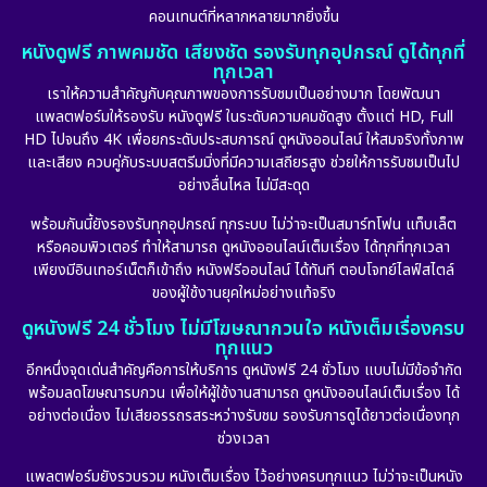
คอนเทนต์ที่หลากหลายมากยิ่งขึ้น
หนังดูฟรี ภาพคมชัด เสียงชัด รองรับทุกอุปกรณ์ ดูได้ทุกที่
ทุกเวลา
เราให้ความสำคัญกับคุณภาพของการรับชมเป็นอย่างมาก โดยพัฒนา
แพลตฟอร์มให้รองรับ หนังดูฟรี ในระดับความคมชัดสูง ตั้งแต่ HD, Full
HD ไปจนถึง 4K เพื่อยกระดับประสบการณ์ ดูหนังออนไลน์ ให้สมจริงทั้งภาพ
และเสียง ควบคู่กับระบบสตรีมมิ่งที่มีความเสถียรสูง ช่วยให้การรับชมเป็นไป
อย่างลื่นไหล ไม่มีสะดุด
พร้อมกันนี้ยังรองรับทุกอุปกรณ์ ทุกระบบ ไม่ว่าจะเป็นสมาร์ทโฟน แท็บเล็ต
หรือคอมพิวเตอร์ ทำให้สามารถ ดูหนังออนไลน์เต็มเรื่อง ได้ทุกที่ทุกเวลา
เพียงมีอินเทอร์เน็ตก็เข้าถึง หนังฟรีออนไลน์ ได้ทันที ตอบโจทย์ไลฟ์สไตล์
ของผู้ใช้งานยุคใหม่อย่างแท้จริง
ดูหนังฟรี 24 ชั่วโมง ไม่มีโฆษณากวนใจ หนังเต็มเรื่องครบ
ทุกแนว
อีกหนึ่งจุดเด่นสำคัญคือการให้บริการ ดูหนังฟรี 24 ชั่วโมง แบบไม่มีข้อจำกัด
พร้อมลดโฆษณารบกวน เพื่อให้ผู้ใช้งานสามารถ ดูหนังออนไลน์เต็มเรื่อง ได้
อย่างต่อเนื่อง ไม่เสียอรรถรสระหว่างรับชม รองรับการดูได้ยาวต่อเนื่องทุก
ช่วงเวลา
แพลตฟอร์มยังรวบรวม หนังเต็มเรื่อง ไว้อย่างครบทุกแนว ไม่ว่าจะเป็นหนัง