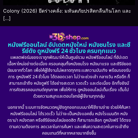
Colony (2026) ยึดร่างคลั่ง: มหันตภัยปรสิตกลืนกินโลก และ
[…]
หนังฟรีออนไลน์ อัปเดตหนังใหม่ หนังชนโรง และซี
รีย์ดัง ดูหนังฟรี 24 ชั่วโมง ครบทุกแนว
แพลตฟอร์มของเราถูกพัฒนาให้เป็นศูนย์รวม หนังฟรีออนไลน์ ที่อัปเดต
เนื้อหาใหม่อย่างต่อเนื่อง ครอบคลุมทั้งหนังชนโรง หนังมาแรง และซีรีย์ยอด
นิยมจากทั่วโลก เพื่อให้ผู้ใช้งานไม่พลาดทุกกระแสความบันเทิง พร้อมรองรับ
การ ดูหนังฟรี 24 ชั่วโมง ได้ตลอดเวลา ไม่ว่าจะช่วงเช้า กลางวัน หรือดึก ก็
สามารถเข้าถึง หนังดูฟรี ได้อย่างสะดวก รวดเร็ว และต่อเนื่อง อีกทั้งยังมี
การคัดสรรคอนเทนต์คุณภาพ เพื่อให้การ ดูหนังออนไลน์เต็มเรื่อง เต็มไป
ด้วยความสนุกและตอบโจทย์ผู้ใช้งานทุกกลุ่ม
นอกจากนี้ ระบบการจัดหมวดหมู่ยังถูกออกแบบมาให้ใช้งานง่าย ช่วยให้ค้นหา
หนังฟรีออนไลน์ ได้รวดเร็ว ไม่ว่าจะเป็นหนังแอคชั่น หนังโรแมนติก หนัง
ดราม่า หนังตลก หรือซีรีย์ออนไลน์ยอดฮิต ก็สามารถเลือก ดูหนังฟรี ได้ตรง
ตามความต้องการ ลดเวลาในการค้นหา และเพิ่มความสะดวกในการเข้าถึง
คอนเทนต์ที่หลากหลายมากยิ่งขึ้น