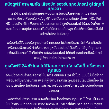
หนังดูฟรี ภาพคมชัด เสียงชัด รองรับทุกอุปกรณ์ ดูได้ทุกที่
ทุกเวลา
เราให้ความสำคัญกับคุณภาพของการรับชมเป็นอย่างมาก โดยพัฒนา
แพลตฟอร์มให้รองรับ หนังดูฟรี ในระดับความคมชัดสูง ตั้งแต่ HD, Full
HD ไปจนถึง 4K เพื่อยกระดับประสบการณ์ ดูหนังออนไลน์ ให้สมจริงทั้งภาพ
และเสียง ควบคู่กับระบบสตรีมมิ่งที่มีความเสถียรสูง ช่วยให้การรับชมเป็นไป
อย่างลื่นไหล ไม่มีสะดุด
พร้อมกันนี้ยังรองรับทุกอุปกรณ์ ทุกระบบ ไม่ว่าจะเป็นสมาร์ทโฟน แท็บเล็ต
หรือคอมพิวเตอร์ ทำให้สามารถ ดูหนังออนไลน์เต็มเรื่อง ได้ทุกที่ทุกเวลา
เพียงมีอินเทอร์เน็ตก็เข้าถึง หนังฟรีออนไลน์ ได้ทันที ตอบโจทย์ไลฟ์สไตล์
ของผู้ใช้งานยุคใหม่อย่างแท้จริง
ดูหนังฟรี 24 ชั่วโมง ไม่มีโฆษณากวนใจ หนังเต็มเรื่องครบ
ทุกแนว
อีกหนึ่งจุดเด่นสำคัญคือการให้บริการ ดูหนังฟรี 24 ชั่วโมง แบบไม่มีข้อจำกัด
พร้อมลดโฆษณารบกวน เพื่อให้ผู้ใช้งานสามารถ ดูหนังออนไลน์เต็มเรื่อง ได้
อย่างต่อเนื่อง ไม่เสียอรรถรสระหว่างรับชม รองรับการดูได้ยาวต่อเนื่องทุก
ช่วงเวลา
แพลตฟอร์มยังรวบรวม หนังเต็มเรื่อง ไว้อย่างครบทุกแนว ไม่ว่าจะเป็นหนัง
ใหม่ล่าสุด หนังยอดนิยม หรือซีรีย์ต่างประเทศ ทำให้สามารถเลือก หนังดูฟรี