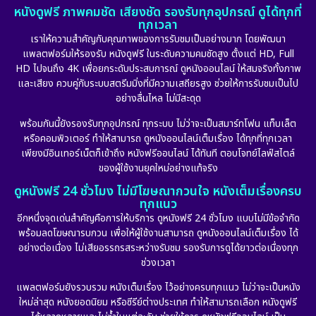
หนังดูฟรี ภาพคมชัด เสียงชัด รองรับทุกอุปกรณ์ ดูได้ทุกที่
ทุกเวลา
เราให้ความสำคัญกับคุณภาพของการรับชมเป็นอย่างมาก โดยพัฒนา
แพลตฟอร์มให้รองรับ หนังดูฟรี ในระดับความคมชัดสูง ตั้งแต่ HD, Full
HD ไปจนถึง 4K เพื่อยกระดับประสบการณ์ ดูหนังออนไลน์ ให้สมจริงทั้งภาพ
และเสียง ควบคู่กับระบบสตรีมมิ่งที่มีความเสถียรสูง ช่วยให้การรับชมเป็นไป
อย่างลื่นไหล ไม่มีสะดุด
พร้อมกันนี้ยังรองรับทุกอุปกรณ์ ทุกระบบ ไม่ว่าจะเป็นสมาร์ทโฟน แท็บเล็ต
หรือคอมพิวเตอร์ ทำให้สามารถ ดูหนังออนไลน์เต็มเรื่อง ได้ทุกที่ทุกเวลา
เพียงมีอินเทอร์เน็ตก็เข้าถึง หนังฟรีออนไลน์ ได้ทันที ตอบโจทย์ไลฟ์สไตล์
ของผู้ใช้งานยุคใหม่อย่างแท้จริง
ดูหนังฟรี 24 ชั่วโมง ไม่มีโฆษณากวนใจ หนังเต็มเรื่องครบ
ทุกแนว
อีกหนึ่งจุดเด่นสำคัญคือการให้บริการ ดูหนังฟรี 24 ชั่วโมง แบบไม่มีข้อจำกัด
พร้อมลดโฆษณารบกวน เพื่อให้ผู้ใช้งานสามารถ ดูหนังออนไลน์เต็มเรื่อง ได้
อย่างต่อเนื่อง ไม่เสียอรรถรสระหว่างรับชม รองรับการดูได้ยาวต่อเนื่องทุก
ช่วงเวลา
แพลตฟอร์มยังรวบรวม หนังเต็มเรื่อง ไว้อย่างครบทุกแนว ไม่ว่าจะเป็นหนัง
ใหม่ล่าสุด หนังยอดนิยม หรือซีรีย์ต่างประเทศ ทำให้สามารถเลือก หนังดูฟรี