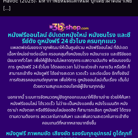
Havoc (2025): มหากาพย์หมัดแลกหมัด บุกเดี่ยวฝ่าดงมาเฟีย
[…]
หนังฟรีออนไลน์ อัปเดตหนังใหม่ หนังชนโรง และซี
รีย์ดัง ดูหนังฟรี 24 ชั่วโมง ครบทุกแนว
แพลตฟอร์มของเราถูกพัฒนาให้เป็นศูนย์รวม หนังฟรีออนไลน์ ที่อัปเดต
เนื้อหาใหม่อย่างต่อเนื่อง ครอบคลุมทั้งหนังชนโรง หนังมาแรง และซีรีย์ยอด
นิยมจากทั่วโลก เพื่อให้ผู้ใช้งานไม่พลาดทุกกระแสความบันเทิง พร้อมรองรับ
การ ดูหนังฟรี 24 ชั่วโมง ได้ตลอดเวลา ไม่ว่าจะช่วงเช้า กลางวัน หรือดึก ก็
สามารถเข้าถึง หนังดูฟรี ได้อย่างสะดวก รวดเร็ว และต่อเนื่อง อีกทั้งยังมี
การคัดสรรคอนเทนต์คุณภาพ เพื่อให้การ ดูหนังออนไลน์เต็มเรื่อง เต็มไป
ด้วยความสนุกและตอบโจทย์ผู้ใช้งานทุกกลุ่ม
นอกจากนี้ ระบบการจัดหมวดหมู่ยังถูกออกแบบมาให้ใช้งานง่าย ช่วยให้ค้นหา
หนังฟรีออนไลน์ ได้รวดเร็ว ไม่ว่าจะเป็นหนังแอคชั่น หนังโรแมนติก หนัง
ดราม่า หนังตลก หรือซีรีย์ออนไลน์ยอดฮิต ก็สามารถเลือก ดูหนังฟรี ได้ตรง
ตามความต้องการ ลดเวลาในการค้นหา และเพิ่มความสะดวกในการเข้าถึง
คอนเทนต์ที่หลากหลายมากยิ่งขึ้น
หนังดูฟรี ภาพคมชัด เสียงชัด รองรับทุกอุปกรณ์ ดูได้ทุกที่