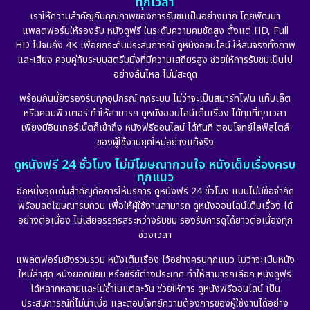
ทุกเวลา
เราให้ความสำคัญกับคุณภาพของการรับชมเป็นอย่างมาก โดยพัฒนา
แพลตฟอร์มให้รองรับ หนังดูฟรี ในระดับความคมชัดสูง ตั้งแต่ HD, Full
HD ไปจนถึง 4K เพื่อยกระดับประสบการณ์ ดูหนังออนไลน์ ให้สมจริงทั้งภาพ
และเสียง ควบคู่กับระบบสตรีมมิ่งที่มีความเสถียรสูง ช่วยให้การรับชมเป็นไป
อย่างลื่นไหล ไม่มีสะดุด
พร้อมกันนี้ยังรองรับทุกอุปกรณ์ ทุกระบบ ไม่ว่าจะเป็นสมาร์ทโฟน แท็บเล็ต
หรือคอมพิวเตอร์ ทำให้สามารถ ดูหนังออนไลน์เต็มเรื่อง ได้ทุกที่ทุกเวลา
เพียงมีอินเทอร์เน็ตก็เข้าถึง หนังฟรีออนไลน์ ได้ทันที ตอบโจทย์ไลฟ์สไตล์
ของผู้ใช้งานยุคใหม่อย่างแท้จริง
ดูหนังฟรี 24 ชั่วโมง ไม่มีโฆษณากวนใจ หนังเต็มเรื่องครบ
ทุกแนว
อีกหนึ่งจุดเด่นสำคัญคือการให้บริการ ดูหนังฟรี 24 ชั่วโมง แบบไม่มีข้อจำกัด
พร้อมลดโฆษณารบกวน เพื่อให้ผู้ใช้งานสามารถ ดูหนังออนไลน์เต็มเรื่อง ได้
อย่างต่อเนื่อง ไม่เสียอรรถรสระหว่างรับชม รองรับการดูได้ยาวต่อเนื่องทุก
ช่วงเวลา
แพลตฟอร์มยังรวบรวม หนังเต็มเรื่อง ไว้อย่างครบทุกแนว ไม่ว่าจะเป็นหนัง
ใหม่ล่าสุด หนังยอดนิยม หรือซีรีย์ต่างประเทศ ทำให้สามารถเลือก หนังดูฟรี
ได้หลากหลายและไม่ซ้ำในแต่ละวัน ช่วยให้การ ดูหนังฟรีออนไลน์ เป็น
ประสบการณ์ที่ไม่น่าเบื่อ และตอบโจทย์ความต้องการของผู้ใช้งานได้อย่าง