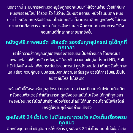
นอกจากนี้ ระบบการจัดหมวดหมู่ยังถูกออกแบบมาให้ใช้งานง่าย ช่วยให้ค้นหา
หนังฟรีออนไลน์ ได้รวดเร็ว ไม่ว่าจะเป็นหนังแอคชั่น หนังโรแมนติก หนัง
ดราม่า หนังตลก หรือซีรีย์ออนไลน์ยอดฮิต ก็สามารถเลือก ดูหนังฟรี ได้ตรง
ตามความต้องการ ลดเวลาในการค้นหา และเพิ่มความสะดวกในการเข้าถึง
คอนเทนต์ที่หลากหลายมากยิ่งขึ้น
หนังดูฟรี ภาพคมชัด เสียงชัด รองรับทุกอุปกรณ์ ดูได้ทุกที่
ทุกเวลา
เราให้ความสำคัญกับคุณภาพของการรับชมเป็นอย่างมาก โดยพัฒนา
แพลตฟอร์มให้รองรับ หนังดูฟรี ในระดับความคมชัดสูง ตั้งแต่ HD, Full
HD ไปจนถึง 4K เพื่อยกระดับประสบการณ์ ดูหนังออนไลน์ ให้สมจริงทั้งภาพ
และเสียง ควบคู่กับระบบสตรีมมิ่งที่มีความเสถียรสูง ช่วยให้การรับชมเป็นไป
อย่างลื่นไหล ไม่มีสะดุด
พร้อมกันนี้ยังรองรับทุกอุปกรณ์ ทุกระบบ ไม่ว่าจะเป็นสมาร์ทโฟน แท็บเล็ต
หรือคอมพิวเตอร์ ทำให้สามารถ ดูหนังออนไลน์เต็มเรื่อง ได้ทุกที่ทุกเวลา
เพียงมีอินเทอร์เน็ตก็เข้าถึง หนังฟรีออนไลน์ ได้ทันที ตอบโจทย์ไลฟ์สไตล์
ของผู้ใช้งานยุคใหม่อย่างแท้จริง
ดูหนังฟรี 24 ชั่วโมง ไม่มีโฆษณากวนใจ หนังเต็มเรื่องครบ
ทุกแนว
อีกหนึ่งจุดเด่นสำคัญคือการให้บริการ ดูหนังฟรี 24 ชั่วโมง แบบไม่มีข้อจำกัด