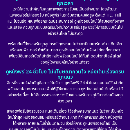
ทุกเวลา
เราให้ความสำคัญกับคุณภาพของการรับชมเป็นอย่างมาก โดยพัฒนา
แพลตฟอร์มให้รองรับ หนังดูฟรี ในระดับความคมชัดสูง ตั้งแต่ HD, Full
HD ไปจนถึง 4K เพื่อยกระดับประสบการณ์ ดูหนังออนไลน์ ให้สมจริงทั้งภาพ
และเสียง ควบคู่กับระบบสตรีมมิ่งที่มีความเสถียรสูง ช่วยให้การรับชมเป็นไป
อย่างลื่นไหล ไม่มีสะดุด
พร้อมกันนี้ยังรองรับทุกอุปกรณ์ ทุกระบบ ไม่ว่าจะเป็นสมาร์ทโฟน แท็บเล็ต
หรือคอมพิวเตอร์ ทำให้สามารถ ดูหนังออนไลน์เต็มเรื่อง ได้ทุกที่ทุกเวลา
เพียงมีอินเทอร์เน็ตก็เข้าถึง หนังฟรีออนไลน์ ได้ทันที ตอบโจทย์ไลฟ์สไตล์
ของผู้ใช้งานยุคใหม่อย่างแท้จริง
ดูหนังฟรี 24 ชั่วโมง ไม่มีโฆษณากวนใจ หนังเต็มเรื่องครบ
ทุกแนว
อีกหนึ่งจุดเด่นสำคัญคือการให้บริการ ดูหนังฟรี 24 ชั่วโมง แบบไม่มีข้อจำกัด
พร้อมลดโฆษณารบกวน เพื่อให้ผู้ใช้งานสามารถ ดูหนังออนไลน์เต็มเรื่อง ได้
อย่างต่อเนื่อง ไม่เสียอรรถรสระหว่างรับชม รองรับการดูได้ยาวต่อเนื่องทุก
ช่วงเวลา
แพลตฟอร์มยังรวบรวม หนังเต็มเรื่อง ไว้อย่างครบทุกแนว ไม่ว่าจะเป็นหนัง
ใหม่ล่าสุด หนังยอดนิยม หรือซีรีย์ต่างประเทศ ทำให้สามารถเลือก หนังดูฟรี
ได้หลากหลายและไม่ซ้ำในแต่ละวัน ช่วยให้การ ดูหนังฟรีออนไลน์ เป็น
ประสบการณ์ที่ไม่น่าเบื่อ และตอบโจทย์ความต้องการของผู้ใช้งานได้อย่าง