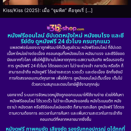
Kiss/Kiss (2025): เมื่อ “จุมพิต” คือจุดเริ่ […]
หนังฟรีออนไลน์ อัปเดตหนังใหม่ หนังชนโรง และซี
รีย์ดัง ดูหนังฟรี 24 ชั่วโมง ครบทุกแนว
แพลตฟอร์มของเราถูกพัฒนาให้เป็นศูนย์รวม หนังฟรีออนไลน์ ที่อัปเดต
เนื้อหาใหม่อย่างต่อเนื่อง ครอบคลุมทั้งหนังชนโรง หนังมาแรง และซีรีย์ยอด
นิยมจากทั่วโลก เพื่อให้ผู้ใช้งานไม่พลาดทุกกระแสความบันเทิง พร้อมรองรับ
การ ดูหนังฟรี 24 ชั่วโมง ได้ตลอดเวลา ไม่ว่าจะช่วงเช้า กลางวัน หรือดึก ก็
สามารถเข้าถึง หนังดูฟรี ได้อย่างสะดวก รวดเร็ว และต่อเนื่อง อีกทั้งยังมี
การคัดสรรคอนเทนต์คุณภาพ เพื่อให้การ ดูหนังออนไลน์เต็มเรื่อง เต็มไป
ด้วยความสนุกและตอบโจทย์ผู้ใช้งานทุกกลุ่ม
นอกจากนี้ ระบบการจัดหมวดหมู่ยังถูกออกแบบมาให้ใช้งานง่าย ช่วยให้ค้นหา
หนังฟรีออนไลน์ ได้รวดเร็ว ไม่ว่าจะเป็นหนังแอคชั่น หนังโรแมนติก หนัง
ดราม่า หนังตลก หรือซีรีย์ออนไลน์ยอดฮิต ก็สามารถเลือก ดูหนังฟรี ได้ตรง
ตามความต้องการ ลดเวลาในการค้นหา และเพิ่มความสะดวกในการเข้าถึง
คอนเทนต์ที่หลากหลายมากยิ่งขึ้น
หนังดูฟรี ภาพคมชัด เสียงชัด รองรับทุกอุปกรณ์ ดูได้ทุกที่