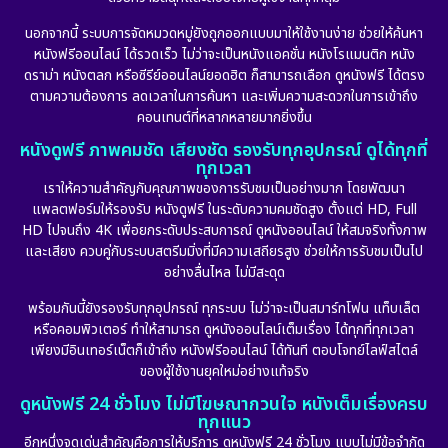
นอกจากนี้ ระบบการจัดหมวดหมู่ยังถูกออกแบบมาให้ใช้งานง่าย ช่วยให้ค้นหา
หนังฟรีออนไลน์ ได้รวดเร็ว ไม่ว่าจะเป็นหนังแอคชั่น หนังโรแมนติก หนัง
ดราม่า หนังตลก หรือซีรีย์ออนไลน์ยอดฮิต ก็สามารถเลือก ดูหนังฟรี ได้ตรง
ตามความต้องการ ลดเวลาในการค้นหา และเพิ่มความสะดวกในการเข้าถึง
คอนเทนต์ที่หลากหลายมากยิ่งขึ้น
หนังดูฟรี ภาพคมชัด เสียงชัด รองรับทุกอุปกรณ์ ดูได้ทุกที่
ทุกเวลา
เราให้ความสำคัญกับคุณภาพของการรับชมเป็นอย่างมาก โดยพัฒนา
แพลตฟอร์มให้รองรับ หนังดูฟรี ในระดับความคมชัดสูง ตั้งแต่ HD, Full
HD ไปจนถึง 4K เพื่อยกระดับประสบการณ์ ดูหนังออนไลน์ ให้สมจริงทั้งภาพ
และเสียง ควบคู่กับระบบสตรีมมิ่งที่มีความเสถียรสูง ช่วยให้การรับชมเป็นไป
อย่างลื่นไหล ไม่มีสะดุด
พร้อมกันนี้ยังรองรับทุกอุปกรณ์ ทุกระบบ ไม่ว่าจะเป็นสมาร์ทโฟน แท็บเล็ต
หรือคอมพิวเตอร์ ทำให้สามารถ ดูหนังออนไลน์เต็มเรื่อง ได้ทุกที่ทุกเวลา
เพียงมีอินเทอร์เน็ตก็เข้าถึง หนังฟรีออนไลน์ ได้ทันที ตอบโจทย์ไลฟ์สไตล์
ของผู้ใช้งานยุคใหม่อย่างแท้จริง
ดูหนังฟรี 24 ชั่วโมง ไม่มีโฆษณากวนใจ หนังเต็มเรื่องครบ
ทุกแนว
อีกหนึ่งจุดเด่นสำคัญคือการให้บริการ ดูหนังฟรี 24 ชั่วโมง แบบไม่มีข้อจำกัด