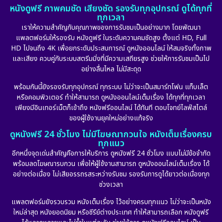
หนังดูฟรี ภาพคมชัด เสียงชัด รองรับทุกอุปกรณ์ ดูได้ทุกที่
ทุกเวลา
เราให้ความสำคัญกับคุณภาพของการรับชมเป็นอย่างมาก โดยพัฒนา
แพลตฟอร์มให้รองรับ หนังดูฟรี ในระดับความคมชัดสูง ตั้งแต่ HD, Full
HD ไปจนถึง 4K เพื่อยกระดับประสบการณ์ ดูหนังออนไลน์ ให้สมจริงทั้งภาพ
และเสียง ควบคู่กับระบบสตรีมมิ่งที่มีความเสถียรสูง ช่วยให้การรับชมเป็นไป
อย่างลื่นไหล ไม่มีสะดุด
พร้อมกันนี้ยังรองรับทุกอุปกรณ์ ทุกระบบ ไม่ว่าจะเป็นสมาร์ทโฟน แท็บเล็ต
หรือคอมพิวเตอร์ ทำให้สามารถ ดูหนังออนไลน์เต็มเรื่อง ได้ทุกที่ทุกเวลา
เพียงมีอินเทอร์เน็ตก็เข้าถึง หนังฟรีออนไลน์ ได้ทันที ตอบโจทย์ไลฟ์สไตล์
ของผู้ใช้งานยุคใหม่อย่างแท้จริง
ดูหนังฟรี 24 ชั่วโมง ไม่มีโฆษณากวนใจ หนังเต็มเรื่องครบ
ทุกแนว
อีกหนึ่งจุดเด่นสำคัญคือการให้บริการ ดูหนังฟรี 24 ชั่วโมง แบบไม่มีข้อจำกัด
พร้อมลดโฆษณารบกวน เพื่อให้ผู้ใช้งานสามารถ ดูหนังออนไลน์เต็มเรื่อง ได้
อย่างต่อเนื่อง ไม่เสียอรรถรสระหว่างรับชม รองรับการดูได้ยาวต่อเนื่องทุก
ช่วงเวลา
แพลตฟอร์มยังรวบรวม หนังเต็มเรื่อง ไว้อย่างครบทุกแนว ไม่ว่าจะเป็นหนัง
ใหม่ล่าสุด หนังยอดนิยม หรือซีรีย์ต่างประเทศ ทำให้สามารถเลือก หนังดูฟรี