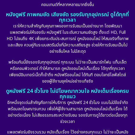
คอนเทนต์ที่หลากหลายมากยิ่งขึ้น
หนังดูฟรี ภาพคมชัด เสียงชัด รองรับทุกอุปกรณ์ ดูได้ทุกที่
ทุกเวลา
เราให้ความสำคัญกับคุณภาพของการรับชมเป็นอย่างมาก โดยพัฒนา
แพลตฟอร์มให้รองรับ หนังดูฟรี ในระดับความคมชัดสูง ตั้งแต่ HD, Full
HD ไปจนถึง 4K เพื่อยกระดับประสบการณ์ ดูหนังออนไลน์ ให้สมจริงทั้งภาพ
และเสียง ควบคู่กับระบบสตรีมมิ่งที่มีความเสถียรสูง ช่วยให้การรับชมเป็นไป
อย่างลื่นไหล ไม่มีสะดุด
พร้อมกันนี้ยังรองรับทุกอุปกรณ์ ทุกระบบ ไม่ว่าจะเป็นสมาร์ทโฟน แท็บเล็ต
หรือคอมพิวเตอร์ ทำให้สามารถ ดูหนังออนไลน์เต็มเรื่อง ได้ทุกที่ทุกเวลา
เพียงมีอินเทอร์เน็ตก็เข้าถึง หนังฟรีออนไลน์ ได้ทันที ตอบโจทย์ไลฟ์สไตล์
ของผู้ใช้งานยุคใหม่อย่างแท้จริง
ดูหนังฟรี 24 ชั่วโมง ไม่มีโฆษณากวนใจ หนังเต็มเรื่องครบ
ทุกแนว
อีกหนึ่งจุดเด่นสำคัญคือการให้บริการ ดูหนังฟรี 24 ชั่วโมง แบบไม่มีข้อจำกัด
พร้อมลดโฆษณารบกวน เพื่อให้ผู้ใช้งานสามารถ ดูหนังออนไลน์เต็มเรื่อง ได้
อย่างต่อเนื่อง ไม่เสียอรรถรสระหว่างรับชม รองรับการดูได้ยาวต่อเนื่องทุก
ช่วงเวลา
แพลตฟอร์มยังรวบรวม หนังเต็มเรื่อง ไว้อย่างครบทุกแนว ไม่ว่าจะเป็นหนัง