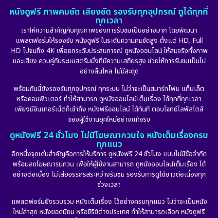
หนังดูฟรี ภาพคมชัด เสียงชัด รองรับทุกอุปกรณ์ ดูได้ทุกที่
ทุกเวลา
เราให้ความสำคัญกับคุณภาพของการรับชมเป็นอย่างมาก โดยพัฒนา
แพลตฟอร์มให้รองรับ หนังดูฟรี ในระดับความคมชัดสูง ตั้งแต่ HD, Full
HD ไปจนถึง 4K เพื่อยกระดับประสบการณ์ ดูหนังออนไลน์ ให้สมจริงทั้งภาพ
และเสียง ควบคู่กับระบบสตรีมมิ่งที่มีความเสถียรสูง ช่วยให้การรับชมเป็นไป
อย่างลื่นไหล ไม่มีสะดุด
พร้อมกันนี้ยังรองรับทุกอุปกรณ์ ทุกระบบ ไม่ว่าจะเป็นสมาร์ทโฟน แท็บเล็ต
หรือคอมพิวเตอร์ ทำให้สามารถ ดูหนังออนไลน์เต็มเรื่อง ได้ทุกที่ทุกเวลา
เพียงมีอินเทอร์เน็ตก็เข้าถึง หนังฟรีออนไลน์ ได้ทันที ตอบโจทย์ไลฟ์สไตล์
ของผู้ใช้งานยุคใหม่อย่างแท้จริง
ดูหนังฟรี 24 ชั่วโมง ไม่มีโฆษณากวนใจ หนังเต็มเรื่องครบ
ทุกแนว
อีกหนึ่งจุดเด่นสำคัญคือการให้บริการ ดูหนังฟรี 24 ชั่วโมง แบบไม่มีข้อจำกัด
พร้อมลดโฆษณารบกวน เพื่อให้ผู้ใช้งานสามารถ ดูหนังออนไลน์เต็มเรื่อง ได้
อย่างต่อเนื่อง ไม่เสียอรรถรสระหว่างรับชม รองรับการดูได้ยาวต่อเนื่องทุก
ช่วงเวลา
แพลตฟอร์มยังรวบรวม หนังเต็มเรื่อง ไว้อย่างครบทุกแนว ไม่ว่าจะเป็นหนัง
ใหม่ล่าสุด หนังยอดนิยม หรือซีรีย์ต่างประเทศ ทำให้สามารถเลือก หนังดูฟรี