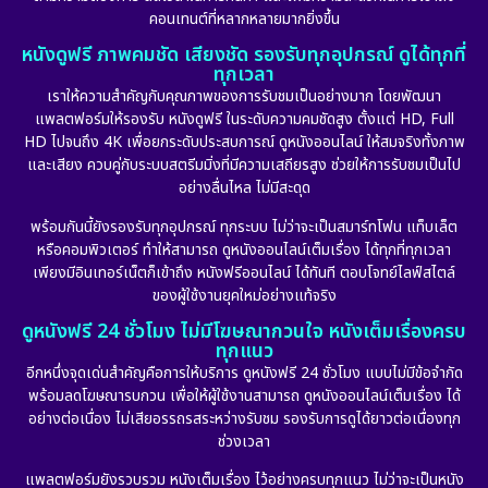
คอนเทนต์ที่หลากหลายมากยิ่งขึ้น
หนังดูฟรี ภาพคมชัด เสียงชัด รองรับทุกอุปกรณ์ ดูได้ทุกที่
ทุกเวลา
เราให้ความสำคัญกับคุณภาพของการรับชมเป็นอย่างมาก โดยพัฒนา
แพลตฟอร์มให้รองรับ หนังดูฟรี ในระดับความคมชัดสูง ตั้งแต่ HD, Full
HD ไปจนถึง 4K เพื่อยกระดับประสบการณ์ ดูหนังออนไลน์ ให้สมจริงทั้งภาพ
และเสียง ควบคู่กับระบบสตรีมมิ่งที่มีความเสถียรสูง ช่วยให้การรับชมเป็นไป
อย่างลื่นไหล ไม่มีสะดุด
พร้อมกันนี้ยังรองรับทุกอุปกรณ์ ทุกระบบ ไม่ว่าจะเป็นสมาร์ทโฟน แท็บเล็ต
หรือคอมพิวเตอร์ ทำให้สามารถ ดูหนังออนไลน์เต็มเรื่อง ได้ทุกที่ทุกเวลา
เพียงมีอินเทอร์เน็ตก็เข้าถึง หนังฟรีออนไลน์ ได้ทันที ตอบโจทย์ไลฟ์สไตล์
ของผู้ใช้งานยุคใหม่อย่างแท้จริง
ดูหนังฟรี 24 ชั่วโมง ไม่มีโฆษณากวนใจ หนังเต็มเรื่องครบ
ทุกแนว
อีกหนึ่งจุดเด่นสำคัญคือการให้บริการ ดูหนังฟรี 24 ชั่วโมง แบบไม่มีข้อจำกัด
พร้อมลดโฆษณารบกวน เพื่อให้ผู้ใช้งานสามารถ ดูหนังออนไลน์เต็มเรื่อง ได้
อย่างต่อเนื่อง ไม่เสียอรรถรสระหว่างรับชม รองรับการดูได้ยาวต่อเนื่องทุก
ช่วงเวลา
แพลตฟอร์มยังรวบรวม หนังเต็มเรื่อง ไว้อย่างครบทุกแนว ไม่ว่าจะเป็นหนัง