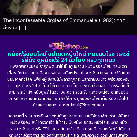
The Inconfessable Orgies of Emmanuelle (1982): การ
สำรวจ […]
หนังฟรีออนไลน์ อัปเดตหนังใหม่ หนังชนโรง และซี
รีย์ดัง ดูหนังฟรี 24 ชั่วโมง ครบทุกแนว
แพลตฟอร์มของเราถูกพัฒนาให้เป็นศูนย์รวม หนังฟรีออนไลน์ ที่อัปเดต
เนื้อหาใหม่อย่างต่อเนื่อง ครอบคลุมทั้งหนังชนโรง หนังมาแรง และซีรีย์ยอด
นิยมจากทั่วโลก เพื่อให้ผู้ใช้งานไม่พลาดทุกกระแสความบันเทิง พร้อมรองรับ
การ ดูหนังฟรี 24 ชั่วโมง ได้ตลอดเวลา ไม่ว่าจะช่วงเช้า กลางวัน หรือดึก ก็
สามารถเข้าถึง หนังดูฟรี ได้อย่างสะดวก รวดเร็ว และต่อเนื่อง อีกทั้งยังมี
การคัดสรรคอนเทนต์คุณภาพ เพื่อให้การ ดูหนังออนไลน์เต็มเรื่อง เต็มไป
ด้วยความสนุกและตอบโจทย์ผู้ใช้งานทุกกลุ่ม
นอกจากนี้ ระบบการจัดหมวดหมู่ยังถูกออกแบบมาให้ใช้งานง่าย ช่วยให้ค้นหา
หนังฟรีออนไลน์ ได้รวดเร็ว ไม่ว่าจะเป็นหนังแอคชั่น หนังโรแมนติก หนัง
ดราม่า หนังตลก หรือซีรีย์ออนไลน์ยอดฮิต ก็สามารถเลือก ดูหนังฟรี ได้ตรง
ตามความต้องการ ลดเวลาในการค้นหา และเพิ่มความสะดวกในการเข้าถึง