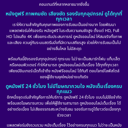
คอนเทนต์ที่หลากหลายมากยิ่งขึ้น
หนังดูฟรี ภาพคมชัด เสียงชัด รองรับทุกอุปกรณ์ ดูได้ทุกที่
ทุกเวลา
เราให้ความสำคัญกับคุณภาพของการรับชมเป็นอย่างมาก โดยพัฒนา
แพลตฟอร์มให้รองรับ หนังดูฟรี ในระดับความคมชัดสูง ตั้งแต่ HD, Full
HD ไปจนถึง 4K เพื่อยกระดับประสบการณ์ ดูหนังออนไลน์ ให้สมจริงทั้งภาพ
และเสียง ควบคู่กับระบบสตรีมมิ่งที่มีความเสถียรสูง ช่วยให้การรับชมเป็นไป
อย่างลื่นไหล ไม่มีสะดุด
พร้อมกันนี้ยังรองรับทุกอุปกรณ์ ทุกระบบ ไม่ว่าจะเป็นสมาร์ทโฟน แท็บเล็ต
หรือคอมพิวเตอร์ ทำให้สามารถ ดูหนังออนไลน์เต็มเรื่อง ได้ทุกที่ทุกเวลา
เพียงมีอินเทอร์เน็ตก็เข้าถึง หนังฟรีออนไลน์ ได้ทันที ตอบโจทย์ไลฟ์สไตล์
ของผู้ใช้งานยุคใหม่อย่างแท้จริง
ดูหนังฟรี 24 ชั่วโมง ไม่มีโฆษณากวนใจ หนังเต็มเรื่องครบ
ทุกแนว
อีกหนึ่งจุดเด่นสำคัญคือการให้บริการ ดูหนังฟรี 24 ชั่วโมง แบบไม่มีข้อจำกัด
พร้อมลดโฆษณารบกวน เพื่อให้ผู้ใช้งานสามารถ ดูหนังออนไลน์เต็มเรื่อง ได้
อย่างต่อเนื่อง ไม่เสียอรรถรสระหว่างรับชม รองรับการดูได้ยาวต่อเนื่องทุก
ช่วงเวลา
แพลตฟอร์มยังรวบรวม หนังเต็มเรื่อง ไว้อย่างครบทุกแนว ไม่ว่าจะเป็นหนัง