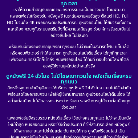
ทุกเวลา
เราให้ความสำคัญกับคุณภาพของการรับชมเป็นอย่างมาก โดยพัฒนา
แพลตฟอร์มให้รองรับ หนังดูฟรี ในระดับความคมชัดสูง ตั้งแต่ HD, Full
HD ไปจนถึง 4K เพื่อยกระดับประสบการณ์ ดูหนังออนไลน์ ให้สมจริงทั้งภาพ
และเสียง ควบคู่กับระบบสตรีมมิ่งที่มีความเสถียรสูง ช่วยให้การรับชมเป็นไป
อย่างลื่นไหล ไม่มีสะดุด
พร้อมกันนี้ยังรองรับทุกอุปกรณ์ ทุกระบบ ไม่ว่าจะเป็นสมาร์ทโฟน แท็บเล็ต
หรือคอมพิวเตอร์ ทำให้สามารถ ดูหนังออนไลน์เต็มเรื่อง ได้ทุกที่ทุกเวลา
เพียงมีอินเทอร์เน็ตก็เข้าถึง หนังฟรีออนไลน์ ได้ทันที ตอบโจทย์ไลฟ์สไตล์
ของผู้ใช้งานยุคใหม่อย่างแท้จริง
ดูหนังฟรี 24 ชั่วโมง ไม่มีโฆษณากวนใจ หนังเต็มเรื่องครบ
ทุกแนว
อีกหนึ่งจุดเด่นสำคัญคือการให้บริการ ดูหนังฟรี 24 ชั่วโมง แบบไม่มีข้อจำกัด
พร้อมลดโฆษณารบกวน เพื่อให้ผู้ใช้งานสามารถ ดูหนังออนไลน์เต็มเรื่อง ได้
อย่างต่อเนื่อง ไม่เสียอรรถรสระหว่างรับชม รองรับการดูได้ยาวต่อเนื่องทุก
ช่วงเวลา
แพลตฟอร์มยังรวบรวม หนังเต็มเรื่อง ไว้อย่างครบทุกแนว ไม่ว่าจะเป็นหนัง
ใหม่ล่าสุด หนังยอดนิยม หรือซีรีย์ต่างประเทศ ทำให้สามารถเลือก หนังดูฟรี
ได้หลากหลายและไม่ซ้ำในแต่ละวัน ช่วยให้การ ดูหนังฟรีออนไลน์ เป็น
ประสบการณ์ที่ไม่น่าเบื่อ และตอบโจทย์ความต้องการของผู้ใช้งานได้อย่าง