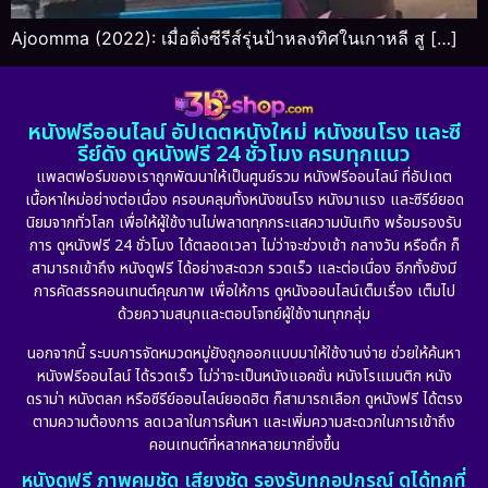
Ajoomma (2022): เมื่อติ่งซีรีส์รุ่นป้าหลงทิศในเกาหลี สู […]
หนังฟรีออนไลน์ อัปเดตหนังใหม่ หนังชนโรง และซี
รีย์ดัง ดูหนังฟรี 24 ชั่วโมง ครบทุกแนว
แพลตฟอร์มของเราถูกพัฒนาให้เป็นศูนย์รวม หนังฟรีออนไลน์ ที่อัปเดต
เนื้อหาใหม่อย่างต่อเนื่อง ครอบคลุมทั้งหนังชนโรง หนังมาแรง และซีรีย์ยอด
นิยมจากทั่วโลก เพื่อให้ผู้ใช้งานไม่พลาดทุกกระแสความบันเทิง พร้อมรองรับ
การ ดูหนังฟรี 24 ชั่วโมง ได้ตลอดเวลา ไม่ว่าจะช่วงเช้า กลางวัน หรือดึก ก็
สามารถเข้าถึง หนังดูฟรี ได้อย่างสะดวก รวดเร็ว และต่อเนื่อง อีกทั้งยังมี
การคัดสรรคอนเทนต์คุณภาพ เพื่อให้การ ดูหนังออนไลน์เต็มเรื่อง เต็มไป
ด้วยความสนุกและตอบโจทย์ผู้ใช้งานทุกกลุ่ม
นอกจากนี้ ระบบการจัดหมวดหมู่ยังถูกออกแบบมาให้ใช้งานง่าย ช่วยให้ค้นหา
หนังฟรีออนไลน์ ได้รวดเร็ว ไม่ว่าจะเป็นหนังแอคชั่น หนังโรแมนติก หนัง
ดราม่า หนังตลก หรือซีรีย์ออนไลน์ยอดฮิต ก็สามารถเลือก ดูหนังฟรี ได้ตรง
ตามความต้องการ ลดเวลาในการค้นหา และเพิ่มความสะดวกในการเข้าถึง
คอนเทนต์ที่หลากหลายมากยิ่งขึ้น
หนังดูฟรี ภาพคมชัด เสียงชัด รองรับทุกอุปกรณ์ ดูได้ทุกที่