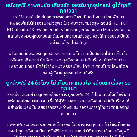
หนังดูฟรี ภาพคมชัด เสียงชัด รองรับทุกอุปกรณ์ ดูได้ทุกที่
ทุกเวลา
เราให้ความสำคัญกับคุณภาพของการรับชมเป็นอย่างมาก โดยพัฒนา
แพลตฟอร์มให้รองรับ หนังดูฟรี ในระดับความคมชัดสูง ตั้งแต่ HD, Full
HD ไปจนถึง 4K เพื่อยกระดับประสบการณ์ ดูหนังออนไลน์ ให้สมจริงทั้งภาพ
และเสียง ควบคู่กับระบบสตรีมมิ่งที่มีความเสถียรสูง ช่วยให้การรับชมเป็นไป
อย่างลื่นไหล ไม่มีสะดุด
พร้อมกันนี้ยังรองรับทุกอุปกรณ์ ทุกระบบ ไม่ว่าจะเป็นสมาร์ทโฟน แท็บเล็ต
หรือคอมพิวเตอร์ ทำให้สามารถ ดูหนังออนไลน์เต็มเรื่อง ได้ทุกที่ทุกเวลา
เพียงมีอินเทอร์เน็ตก็เข้าถึง หนังฟรีออนไลน์ ได้ทันที ตอบโจทย์ไลฟ์สไตล์
ของผู้ใช้งานยุคใหม่อย่างแท้จริง
ดูหนังฟรี 24 ชั่วโมง ไม่มีโฆษณากวนใจ หนังเต็มเรื่องครบ
ทุกแนว
อีกหนึ่งจุดเด่นสำคัญคือการให้บริการ ดูหนังฟรี 24 ชั่วโมง แบบไม่มีข้อจำกัด
พร้อมลดโฆษณารบกวน เพื่อให้ผู้ใช้งานสามารถ ดูหนังออนไลน์เต็มเรื่อง ได้
อย่างต่อเนื่อง ไม่เสียอรรถรสระหว่างรับชม รองรับการดูได้ยาวต่อเนื่องทุก
ช่วงเวลา
แพลตฟอร์มยังรวบรวม หนังเต็มเรื่อง ไว้อย่างครบทุกแนว ไม่ว่าจะเป็นหนัง
ใหม่ล่าสุด หนังยอดนิยม หรือซีรีย์ต่างประเทศ ทำให้สามารถเลือก หนังดูฟรี