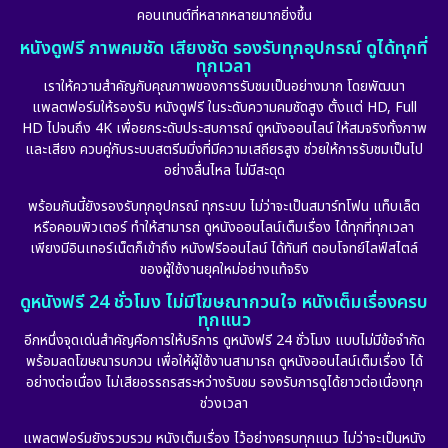
คอนเทนต์ที่หลากหลายมากยิ่งขึ้น
หนังดูฟรี ภาพคมชัด เสียงชัด รองรับทุกอุปกรณ์ ดูได้ทุกที่
ทุกเวลา
เราให้ความสำคัญกับคุณภาพของการรับชมเป็นอย่างมาก โดยพัฒนา
แพลตฟอร์มให้รองรับ หนังดูฟรี ในระดับความคมชัดสูง ตั้งแต่ HD, Full
HD ไปจนถึง 4K เพื่อยกระดับประสบการณ์ ดูหนังออนไลน์ ให้สมจริงทั้งภาพ
และเสียง ควบคู่กับระบบสตรีมมิ่งที่มีความเสถียรสูง ช่วยให้การรับชมเป็นไป
อย่างลื่นไหล ไม่มีสะดุด
พร้อมกันนี้ยังรองรับทุกอุปกรณ์ ทุกระบบ ไม่ว่าจะเป็นสมาร์ทโฟน แท็บเล็ต
หรือคอมพิวเตอร์ ทำให้สามารถ ดูหนังออนไลน์เต็มเรื่อง ได้ทุกที่ทุกเวลา
เพียงมีอินเทอร์เน็ตก็เข้าถึง หนังฟรีออนไลน์ ได้ทันที ตอบโจทย์ไลฟ์สไตล์
ของผู้ใช้งานยุคใหม่อย่างแท้จริง
ดูหนังฟรี 24 ชั่วโมง ไม่มีโฆษณากวนใจ หนังเต็มเรื่องครบ
ทุกแนว
อีกหนึ่งจุดเด่นสำคัญคือการให้บริการ ดูหนังฟรี 24 ชั่วโมง แบบไม่มีข้อจำกัด
พร้อมลดโฆษณารบกวน เพื่อให้ผู้ใช้งานสามารถ ดูหนังออนไลน์เต็มเรื่อง ได้
อย่างต่อเนื่อง ไม่เสียอรรถรสระหว่างรับชม รองรับการดูได้ยาวต่อเนื่องทุก
ช่วงเวลา
แพลตฟอร์มยังรวบรวม หนังเต็มเรื่อง ไว้อย่างครบทุกแนว ไม่ว่าจะเป็นหนัง