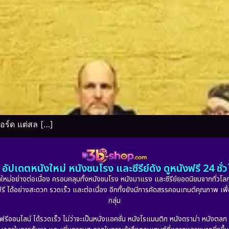
อร์ด แต่สล […]
อัปเดตหนังใหม่ หนังชนโรง และซีรีย์ดัง ดูหนังฟรี 24 ช
หม่อย่างต่อเนื่อง ครอบคลุมทั้งหนังชนโรง หนังมาแรง และซีรีย์ยอดนิยมจากทั่วโลก
ดูฟรี ได้อย่างสะดวก รวดเร็ว และต่อเนื่อง อีกทั้งยังมีการคัดสรรคอนเทนต์คุณภาพ เพื
กลุ่ม
งฟรีออนไลน์ ได้รวดเร็ว ไม่ว่าจะเป็นหนังแอคชั่น หนังโรแมนติก หนังดราม่า หนังตล