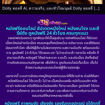
Dolly ดอลลี่ AI, ความจริง, และหัวใจมนุษย์ Dolly ดอลลี่ […]
หนังฟรีออนไลน์ อัปเดตหนังใหม่ หนังชนโรง และซี
รีย์ดัง ดูหนังฟรี 24 ชั่วโมง ครบทุกแนว
แพลตฟอร์มของเราถูกพัฒนาให้เป็นศูนย์รวม หนังฟรีออนไลน์ ที่อัปเดต
เนื้อหาใหม่อย่างต่อเนื่อง ครอบคลุมทั้งหนังชนโรง หนังมาแรง และซีรีย์ยอด
นิยมจากทั่วโลก เพื่อให้ผู้ใช้งานไม่พลาดทุกกระแสความบันเทิง พร้อมรองรับ
การ ดูหนังฟรี 24 ชั่วโมง ได้ตลอดเวลา ไม่ว่าจะช่วงเช้า กลางวัน หรือดึก ก็
สามารถเข้าถึง หนังดูฟรี ได้อย่างสะดวก รวดเร็ว และต่อเนื่อง อีกทั้งยังมี
การคัดสรรคอนเทนต์คุณภาพ เพื่อให้การ ดูหนังออนไลน์เต็มเรื่อง เต็มไป
ด้วยความสนุกและตอบโจทย์ผู้ใช้งานทุกกลุ่ม
นอกจากนี้ ระบบการจัดหมวดหมู่ยังถูกออกแบบมาให้ใช้งานง่าย ช่วยให้ค้นหา
หนังฟรีออนไลน์ ได้รวดเร็ว ไม่ว่าจะเป็นหนังแอคชั่น หนังโรแมนติก หนัง
ดราม่า หนังตลก หรือซีรีย์ออนไลน์ยอดฮิต ก็สามารถเลือก ดูหนังฟรี ได้ตรง
ตามความต้องการ ลดเวลาในการค้นหา และเพิ่มความสะดวกในการเข้าถึง
คอนเทนต์ที่หลากหลายมากยิ่งขึ้น
หนังดูฟรี ภาพคมชัด เสียงชัด รองรับทุกอุปกรณ์ ดูได้ทุกที่