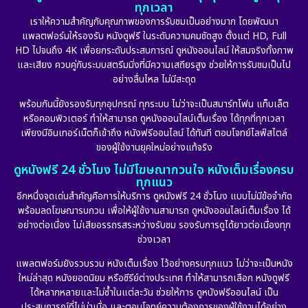
ทุกเวลา
เราให้ความสำคัญกับคุณภาพของการรับชมเป็นอย่างมาก โดยพัฒนา
แพลตฟอร์มให้รองรับ หนังดูฟรี ในระดับความคมชัดสูง ตั้งแต่ HD, Full
HD ไปจนถึง 4K เพื่อยกระดับประสบการณ์ ดูหนังออนไลน์ ให้สมจริงทั้งภาพ
และเสียง ควบคู่กับระบบสตรีมมิ่งที่มีความเสถียรสูง ช่วยให้การรับชมเป็นไป
อย่างลื่นไหล ไม่มีสะดุด
พร้อมกันนี้ยังรองรับทุกอุปกรณ์ ทุกระบบ ไม่ว่าจะเป็นสมาร์ทโฟน แท็บเล็ต
หรือคอมพิวเตอร์ ทำให้สามารถ ดูหนังออนไลน์เต็มเรื่อง ได้ทุกที่ทุกเวลา
เพียงมีอินเทอร์เน็ตก็เข้าถึง หนังฟรีออนไลน์ ได้ทันที ตอบโจทย์ไลฟ์สไตล์
ของผู้ใช้งานยุคใหม่อย่างแท้จริง
ดูหนังฟรี 24 ชั่วโมง ไม่มีโฆษณากวนใจ หนังเต็มเรื่องครบ
ทุกแนว
อีกหนึ่งจุดเด่นสำคัญคือการให้บริการ ดูหนังฟรี 24 ชั่วโมง แบบไม่มีข้อจำกัด
พร้อมลดโฆษณารบกวน เพื่อให้ผู้ใช้งานสามารถ ดูหนังออนไลน์เต็มเรื่อง ได้
อย่างต่อเนื่อง ไม่เสียอรรถรสระหว่างรับชม รองรับการดูได้ยาวต่อเนื่องทุก
ช่วงเวลา
แพลตฟอร์มยังรวบรวม หนังเต็มเรื่อง ไว้อย่างครบทุกแนว ไม่ว่าจะเป็นหนัง
ใหม่ล่าสุด หนังยอดนิยม หรือซีรีย์ต่างประเทศ ทำให้สามารถเลือก หนังดูฟรี
ได้หลากหลายและไม่ซ้ำในแต่ละวัน ช่วยให้การ ดูหนังฟรีออนไลน์ เป็น
ประสบการณ์ที่ไม่น่าเบื่อ และตอบโจทย์ความต้องการของผู้ใช้งานได้อย่าง