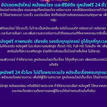
อัปเดตหนังใหม่ หนังชนโรง และซีรีย์ดัง ดูหนังฟรี 24 ช
หม่อย่างต่อเนื่อง ครอบคลุมทั้งหนังชนโรง หนังมาแรง และซีรีย์ยอดนิยมจากทั่วโลก
ดูฟรี ได้อย่างสะดวก รวดเร็ว และต่อเนื่อง อีกทั้งยังมีการคัดสรรคอนเทนต์คุณภาพ เพื
กลุ่ม
งฟรีออนไลน์ ได้รวดเร็ว ไม่ว่าจะเป็นหนังแอคชั่น หนังโรแมนติก หนังดราม่า หนังตล
เวลาในการค้นหา และเพิ่มความสะดวกในการเข้าถึงคอนเทนต์ที่หลากหลายมากยิ่งขึ้น
นังดูฟรี ภาพคมชัด เสียงชัด รองรับทุกอุปกรณ์ ดูได้ทุกที่ทุกเว
รองรับ หนังดูฟรี ในระดับความคมชัดสูง ตั้งแต่ HD, Full HD ไปจนถึง 4K เพื่อย
สตรีมมิ่งที่มีความเสถียรสูง ช่วยให้การรับชมเป็นไปอย่างลื่นไหล ไม่มีสะดุด
มพิวเตอร์ ทำให้สามารถ ดูหนังออนไลน์เต็มเรื่อง ได้ทุกที่ทุกเวลา เพียงมีอินเทอร์เน
แท้จริง
ดูหนังฟรี 24 ชั่วโมง ไม่มีโฆษณากวนใจ หนังเต็มเรื่องครบทุกแน
กัด พร้อมลดโฆษณารบกวน เพื่อให้ผู้ใช้งานสามารถ ดูหนังออนไลน์เต็มเรื่อง ได้อย่างต่
่าสุด หนังยอดนิยม หรือซีรีย์ต่างประเทศ ทำให้สามารถเลือก หนังดูฟรี ได้หลากหลายแล
และตอบโจทย์ความต้องการของผู้ใช้งานได้อย่างครบถ้วนในที่เดียว