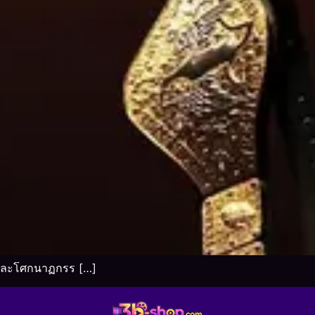
์และโศกนาฏกรร […]