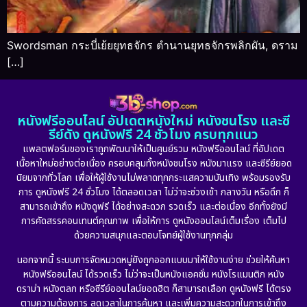
Swordsman กระบี่เย้ยยุทธจักร ตำนานยุทธจักรพลิกผัน, ดราม
[…]
หนังฟรีออนไลน์ อัปเดตหนังใหม่ หนังชนโรง และซี
รีย์ดัง ดูหนังฟรี 24 ชั่วโมง ครบทุกแนว
แพลตฟอร์มของเราถูกพัฒนาให้เป็นศูนย์รวม หนังฟรีออนไลน์ ที่อัปเดต
เนื้อหาใหม่อย่างต่อเนื่อง ครอบคลุมทั้งหนังชนโรง หนังมาแรง และซีรีย์ยอด
นิยมจากทั่วโลก เพื่อให้ผู้ใช้งานไม่พลาดทุกกระแสความบันเทิง พร้อมรองรับ
การ ดูหนังฟรี 24 ชั่วโมง ได้ตลอดเวลา ไม่ว่าจะช่วงเช้า กลางวัน หรือดึก ก็
สามารถเข้าถึง หนังดูฟรี ได้อย่างสะดวก รวดเร็ว และต่อเนื่อง อีกทั้งยังมี
การคัดสรรคอนเทนต์คุณภาพ เพื่อให้การ ดูหนังออนไลน์เต็มเรื่อง เต็มไป
ด้วยความสนุกและตอบโจทย์ผู้ใช้งานทุกกลุ่ม
นอกจากนี้ ระบบการจัดหมวดหมู่ยังถูกออกแบบมาให้ใช้งานง่าย ช่วยให้ค้นหา
หนังฟรีออนไลน์ ได้รวดเร็ว ไม่ว่าจะเป็นหนังแอคชั่น หนังโรแมนติก หนัง
ดราม่า หนังตลก หรือซีรีย์ออนไลน์ยอดฮิต ก็สามารถเลือก ดูหนังฟรี ได้ตรง
ตามความต้องการ ลดเวลาในการค้นหา และเพิ่มความสะดวกในการเข้าถึง