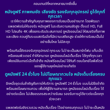
คอนเทนต์ที่หลากหลายมากยิ่งขึ้น
หนังดูฟรี ภาพคมชัด เสียงชัด รองรับทุกอุปกรณ์ ดูได้ทุกที่
ทุกเวลา
เราให้ความสำคัญกับคุณภาพของการรับชมเป็นอย่างมาก โดยพัฒนา
แพลตฟอร์มให้รองรับ หนังดูฟรี ในระดับความคมชัดสูง ตั้งแต่ HD, Full
HD ไปจนถึง 4K เพื่อยกระดับประสบการณ์ ดูหนังออนไลน์ ให้สมจริงทั้งภาพ
และเสียง ควบคู่กับระบบสตรีมมิ่งที่มีความเสถียรสูง ช่วยให้การรับชมเป็นไป
อย่างลื่นไหล ไม่มีสะดุด
พร้อมกันนี้ยังรองรับทุกอุปกรณ์ ทุกระบบ ไม่ว่าจะเป็นสมาร์ทโฟน แท็บเล็ต
หรือคอมพิวเตอร์ ทำให้สามารถ ดูหนังออนไลน์เต็มเรื่อง ได้ทุกที่ทุกเวลา
เพียงมีอินเทอร์เน็ตก็เข้าถึง หนังฟรีออนไลน์ ได้ทันที ตอบโจทย์ไลฟ์สไตล์
ของผู้ใช้งานยุคใหม่อย่างแท้จริง
ดูหนังฟรี 24 ชั่วโมง ไม่มีโฆษณากวนใจ หนังเต็มเรื่องครบ
ทุกแนว
อีกหนึ่งจุดเด่นสำคัญคือการให้บริการ ดูหนังฟรี 24 ชั่วโมง แบบไม่มีข้อจำกัด
พร้อมลดโฆษณารบกวน เพื่อให้ผู้ใช้งานสามารถ ดูหนังออนไลน์เต็มเรื่อง ได้
อย่างต่อเนื่อง ไม่เสียอรรถรสระหว่างรับชม รองรับการดูได้ยาวต่อเนื่องทุก
ช่วงเวลา
แพลตฟอร์มยังรวบรวม หนังเต็มเรื่อง ไว้อย่างครบทุกแนว ไม่ว่าจะเป็นหนัง