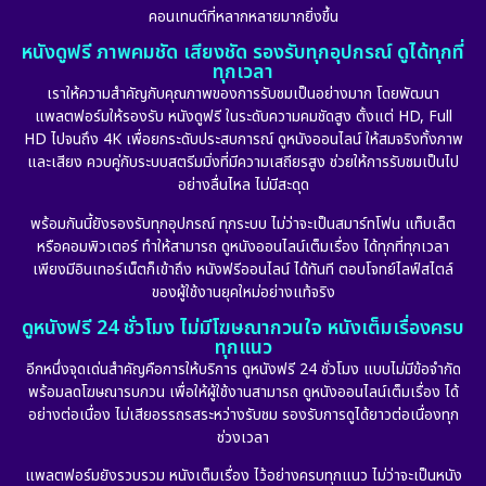
คอนเทนต์ที่หลากหลายมากยิ่งขึ้น
หนังดูฟรี ภาพคมชัด เสียงชัด รองรับทุกอุปกรณ์ ดูได้ทุกที่
ทุกเวลา
เราให้ความสำคัญกับคุณภาพของการรับชมเป็นอย่างมาก โดยพัฒนา
แพลตฟอร์มให้รองรับ หนังดูฟรี ในระดับความคมชัดสูง ตั้งแต่ HD, Full
HD ไปจนถึง 4K เพื่อยกระดับประสบการณ์ ดูหนังออนไลน์ ให้สมจริงทั้งภาพ
และเสียง ควบคู่กับระบบสตรีมมิ่งที่มีความเสถียรสูง ช่วยให้การรับชมเป็นไป
อย่างลื่นไหล ไม่มีสะดุด
พร้อมกันนี้ยังรองรับทุกอุปกรณ์ ทุกระบบ ไม่ว่าจะเป็นสมาร์ทโฟน แท็บเล็ต
หรือคอมพิวเตอร์ ทำให้สามารถ ดูหนังออนไลน์เต็มเรื่อง ได้ทุกที่ทุกเวลา
เพียงมีอินเทอร์เน็ตก็เข้าถึง หนังฟรีออนไลน์ ได้ทันที ตอบโจทย์ไลฟ์สไตล์
ของผู้ใช้งานยุคใหม่อย่างแท้จริง
ดูหนังฟรี 24 ชั่วโมง ไม่มีโฆษณากวนใจ หนังเต็มเรื่องครบ
ทุกแนว
อีกหนึ่งจุดเด่นสำคัญคือการให้บริการ ดูหนังฟรี 24 ชั่วโมง แบบไม่มีข้อจำกัด
พร้อมลดโฆษณารบกวน เพื่อให้ผู้ใช้งานสามารถ ดูหนังออนไลน์เต็มเรื่อง ได้
อย่างต่อเนื่อง ไม่เสียอรรถรสระหว่างรับชม รองรับการดูได้ยาวต่อเนื่องทุก
ช่วงเวลา
แพลตฟอร์มยังรวบรวม หนังเต็มเรื่อง ไว้อย่างครบทุกแนว ไม่ว่าจะเป็นหนัง