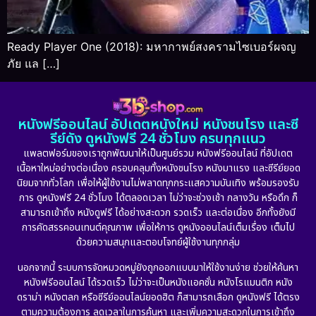
Ready Player One (2018): มหากาพย์สงครามไซเบอร์ผจญ
ภัย แล […]
หนังฟรีออนไลน์ อัปเดตหนังใหม่ หนังชนโรง และซี
รีย์ดัง ดูหนังฟรี 24 ชั่วโมง ครบทุกแนว
แพลตฟอร์มของเราถูกพัฒนาให้เป็นศูนย์รวม หนังฟรีออนไลน์ ที่อัปเดต
เนื้อหาใหม่อย่างต่อเนื่อง ครอบคลุมทั้งหนังชนโรง หนังมาแรง และซีรีย์ยอด
นิยมจากทั่วโลก เพื่อให้ผู้ใช้งานไม่พลาดทุกกระแสความบันเทิง พร้อมรองรับ
การ ดูหนังฟรี 24 ชั่วโมง ได้ตลอดเวลา ไม่ว่าจะช่วงเช้า กลางวัน หรือดึก ก็
สามารถเข้าถึง หนังดูฟรี ได้อย่างสะดวก รวดเร็ว และต่อเนื่อง อีกทั้งยังมี
การคัดสรรคอนเทนต์คุณภาพ เพื่อให้การ ดูหนังออนไลน์เต็มเรื่อง เต็มไป
ด้วยความสนุกและตอบโจทย์ผู้ใช้งานทุกกลุ่ม
นอกจากนี้ ระบบการจัดหมวดหมู่ยังถูกออกแบบมาให้ใช้งานง่าย ช่วยให้ค้นหา
หนังฟรีออนไลน์ ได้รวดเร็ว ไม่ว่าจะเป็นหนังแอคชั่น หนังโรแมนติก หนัง
ดราม่า หนังตลก หรือซีรีย์ออนไลน์ยอดฮิต ก็สามารถเลือก ดูหนังฟรี ได้ตรง
ตามความต้องการ ลดเวลาในการค้นหา และเพิ่มความสะดวกในการเข้าถึง