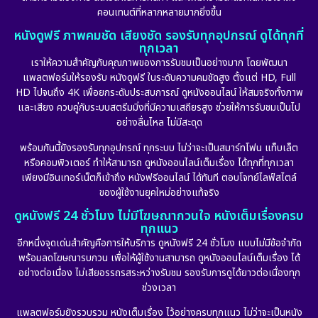
คอนเทนต์ที่หลากหลายมากยิ่งขึ้น
หนังดูฟรี ภาพคมชัด เสียงชัด รองรับทุกอุปกรณ์ ดูได้ทุกที่
ทุกเวลา
เราให้ความสำคัญกับคุณภาพของการรับชมเป็นอย่างมาก โดยพัฒนา
แพลตฟอร์มให้รองรับ หนังดูฟรี ในระดับความคมชัดสูง ตั้งแต่ HD, Full
HD ไปจนถึง 4K เพื่อยกระดับประสบการณ์ ดูหนังออนไลน์ ให้สมจริงทั้งภาพ
และเสียง ควบคู่กับระบบสตรีมมิ่งที่มีความเสถียรสูง ช่วยให้การรับชมเป็นไป
อย่างลื่นไหล ไม่มีสะดุด
พร้อมกันนี้ยังรองรับทุกอุปกรณ์ ทุกระบบ ไม่ว่าจะเป็นสมาร์ทโฟน แท็บเล็ต
หรือคอมพิวเตอร์ ทำให้สามารถ ดูหนังออนไลน์เต็มเรื่อง ได้ทุกที่ทุกเวลา
เพียงมีอินเทอร์เน็ตก็เข้าถึง หนังฟรีออนไลน์ ได้ทันที ตอบโจทย์ไลฟ์สไตล์
ของผู้ใช้งานยุคใหม่อย่างแท้จริง
ดูหนังฟรี 24 ชั่วโมง ไม่มีโฆษณากวนใจ หนังเต็มเรื่องครบ
ทุกแนว
อีกหนึ่งจุดเด่นสำคัญคือการให้บริการ ดูหนังฟรี 24 ชั่วโมง แบบไม่มีข้อจำกัด
พร้อมลดโฆษณารบกวน เพื่อให้ผู้ใช้งานสามารถ ดูหนังออนไลน์เต็มเรื่อง ได้
อย่างต่อเนื่อง ไม่เสียอรรถรสระหว่างรับชม รองรับการดูได้ยาวต่อเนื่องทุก
ช่วงเวลา
แพลตฟอร์มยังรวบรวม หนังเต็มเรื่อง ไว้อย่างครบทุกแนว ไม่ว่าจะเป็นหนัง