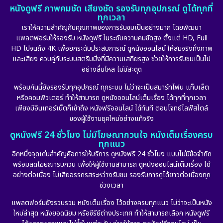
หนังดูฟรี ภาพคมชัด เสียงชัด รองรับทุกอุปกรณ์ ดูได้ทุกที่
ทุกเวลา
เราให้ความสำคัญกับคุณภาพของการรับชมเป็นอย่างมาก โดยพัฒนา
แพลตฟอร์มให้รองรับ หนังดูฟรี ในระดับความคมชัดสูง ตั้งแต่ HD, Full
HD ไปจนถึง 4K เพื่อยกระดับประสบการณ์ ดูหนังออนไลน์ ให้สมจริงทั้งภาพ
และเสียง ควบคู่กับระบบสตรีมมิ่งที่มีความเสถียรสูง ช่วยให้การรับชมเป็นไป
อย่างลื่นไหล ไม่มีสะดุด
พร้อมกันนี้ยังรองรับทุกอุปกรณ์ ทุกระบบ ไม่ว่าจะเป็นสมาร์ทโฟน แท็บเล็ต
หรือคอมพิวเตอร์ ทำให้สามารถ ดูหนังออนไลน์เต็มเรื่อง ได้ทุกที่ทุกเวลา
เพียงมีอินเทอร์เน็ตก็เข้าถึง หนังฟรีออนไลน์ ได้ทันที ตอบโจทย์ไลฟ์สไตล์
ของผู้ใช้งานยุคใหม่อย่างแท้จริง
ดูหนังฟรี 24 ชั่วโมง ไม่มีโฆษณากวนใจ หนังเต็มเรื่องครบ
ทุกแนว
อีกหนึ่งจุดเด่นสำคัญคือการให้บริการ ดูหนังฟรี 24 ชั่วโมง แบบไม่มีข้อจำกัด
พร้อมลดโฆษณารบกวน เพื่อให้ผู้ใช้งานสามารถ ดูหนังออนไลน์เต็มเรื่อง ได้
อย่างต่อเนื่อง ไม่เสียอรรถรสระหว่างรับชม รองรับการดูได้ยาวต่อเนื่องทุก
ช่วงเวลา
แพลตฟอร์มยังรวบรวม หนังเต็มเรื่อง ไว้อย่างครบทุกแนว ไม่ว่าจะเป็นหนัง
ใหม่ล่าสุด หนังยอดนิยม หรือซีรีย์ต่างประเทศ ทำให้สามารถเลือก หนังดูฟรี