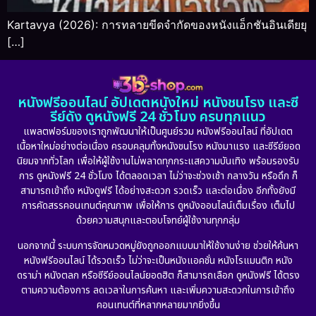
Kartavya (2026): การทลายขีดจำกัดของหนังแอ็กชันอินเดียยุ
[…]
หนังฟรีออนไลน์ อัปเดตหนังใหม่ หนังชนโรง และซี
รีย์ดัง ดูหนังฟรี 24 ชั่วโมง ครบทุกแนว
แพลตฟอร์มของเราถูกพัฒนาให้เป็นศูนย์รวม หนังฟรีออนไลน์ ที่อัปเดต
เนื้อหาใหม่อย่างต่อเนื่อง ครอบคลุมทั้งหนังชนโรง หนังมาแรง และซีรีย์ยอด
นิยมจากทั่วโลก เพื่อให้ผู้ใช้งานไม่พลาดทุกกระแสความบันเทิง พร้อมรองรับ
การ ดูหนังฟรี 24 ชั่วโมง ได้ตลอดเวลา ไม่ว่าจะช่วงเช้า กลางวัน หรือดึก ก็
สามารถเข้าถึง หนังดูฟรี ได้อย่างสะดวก รวดเร็ว และต่อเนื่อง อีกทั้งยังมี
การคัดสรรคอนเทนต์คุณภาพ เพื่อให้การ ดูหนังออนไลน์เต็มเรื่อง เต็มไป
ด้วยความสนุกและตอบโจทย์ผู้ใช้งานทุกกลุ่ม
นอกจากนี้ ระบบการจัดหมวดหมู่ยังถูกออกแบบมาให้ใช้งานง่าย ช่วยให้ค้นหา
หนังฟรีออนไลน์ ได้รวดเร็ว ไม่ว่าจะเป็นหนังแอคชั่น หนังโรแมนติก หนัง
ดราม่า หนังตลก หรือซีรีย์ออนไลน์ยอดฮิต ก็สามารถเลือก ดูหนังฟรี ได้ตรง
ตามความต้องการ ลดเวลาในการค้นหา และเพิ่มความสะดวกในการเข้าถึง
คอนเทนต์ที่หลากหลายมากยิ่งขึ้น