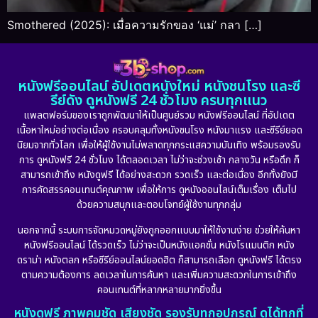
Smothered (2025): เมื่อความรักของ ‘แม่’ กลา […]
หนังฟรีออนไลน์ อัปเดตหนังใหม่ หนังชนโรง และซี
รีย์ดัง ดูหนังฟรี 24 ชั่วโมง ครบทุกแนว
แพลตฟอร์มของเราถูกพัฒนาให้เป็นศูนย์รวม หนังฟรีออนไลน์ ที่อัปเดต
เนื้อหาใหม่อย่างต่อเนื่อง ครอบคลุมทั้งหนังชนโรง หนังมาแรง และซีรีย์ยอด
นิยมจากทั่วโลก เพื่อให้ผู้ใช้งานไม่พลาดทุกกระแสความบันเทิง พร้อมรองรับ
การ ดูหนังฟรี 24 ชั่วโมง ได้ตลอดเวลา ไม่ว่าจะช่วงเช้า กลางวัน หรือดึก ก็
สามารถเข้าถึง หนังดูฟรี ได้อย่างสะดวก รวดเร็ว และต่อเนื่อง อีกทั้งยังมี
การคัดสรรคอนเทนต์คุณภาพ เพื่อให้การ ดูหนังออนไลน์เต็มเรื่อง เต็มไป
ด้วยความสนุกและตอบโจทย์ผู้ใช้งานทุกกลุ่ม
นอกจากนี้ ระบบการจัดหมวดหมู่ยังถูกออกแบบมาให้ใช้งานง่าย ช่วยให้ค้นหา
หนังฟรีออนไลน์ ได้รวดเร็ว ไม่ว่าจะเป็นหนังแอคชั่น หนังโรแมนติก หนัง
ดราม่า หนังตลก หรือซีรีย์ออนไลน์ยอดฮิต ก็สามารถเลือก ดูหนังฟรี ได้ตรง
ตามความต้องการ ลดเวลาในการค้นหา และเพิ่มความสะดวกในการเข้าถึง
คอนเทนต์ที่หลากหลายมากยิ่งขึ้น
หนังดูฟรี ภาพคมชัด เสียงชัด รองรับทุกอุปกรณ์ ดูได้ทุกที่