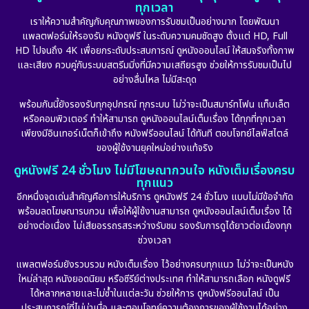
ทุกเวลา
เราให้ความสำคัญกับคุณภาพของการรับชมเป็นอย่างมาก โดยพัฒนา
แพลตฟอร์มให้รองรับ หนังดูฟรี ในระดับความคมชัดสูง ตั้งแต่ HD, Full
HD ไปจนถึง 4K เพื่อยกระดับประสบการณ์ ดูหนังออนไลน์ ให้สมจริงทั้งภาพ
และเสียง ควบคู่กับระบบสตรีมมิ่งที่มีความเสถียรสูง ช่วยให้การรับชมเป็นไป
อย่างลื่นไหล ไม่มีสะดุด
พร้อมกันนี้ยังรองรับทุกอุปกรณ์ ทุกระบบ ไม่ว่าจะเป็นสมาร์ทโฟน แท็บเล็ต
หรือคอมพิวเตอร์ ทำให้สามารถ ดูหนังออนไลน์เต็มเรื่อง ได้ทุกที่ทุกเวลา
เพียงมีอินเทอร์เน็ตก็เข้าถึง หนังฟรีออนไลน์ ได้ทันที ตอบโจทย์ไลฟ์สไตล์
ของผู้ใช้งานยุคใหม่อย่างแท้จริง
ดูหนังฟรี 24 ชั่วโมง ไม่มีโฆษณากวนใจ หนังเต็มเรื่องครบ
ทุกแนว
อีกหนึ่งจุดเด่นสำคัญคือการให้บริการ ดูหนังฟรี 24 ชั่วโมง แบบไม่มีข้อจำกัด
พร้อมลดโฆษณารบกวน เพื่อให้ผู้ใช้งานสามารถ ดูหนังออนไลน์เต็มเรื่อง ได้
อย่างต่อเนื่อง ไม่เสียอรรถรสระหว่างรับชม รองรับการดูได้ยาวต่อเนื่องทุก
ช่วงเวลา
แพลตฟอร์มยังรวบรวม หนังเต็มเรื่อง ไว้อย่างครบทุกแนว ไม่ว่าจะเป็นหนัง
ใหม่ล่าสุด หนังยอดนิยม หรือซีรีย์ต่างประเทศ ทำให้สามารถเลือก หนังดูฟรี
ได้หลากหลายและไม่ซ้ำในแต่ละวัน ช่วยให้การ ดูหนังฟรีออนไลน์ เป็น
ประสบการณ์ที่ไม่น่าเบื่อ และตอบโจทย์ความต้องการของผู้ใช้งานได้อย่าง