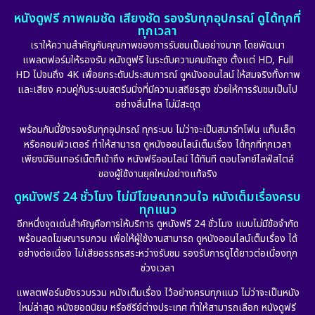
หนังดูฟรี ภาพคมชัด เสียงชัด รองรับทุกอุปกรณ์ ดูได้ทุกที่
ทุกเวลา
เราให้ความสำคัญกับคุณภาพของการรับชมเป็นอย่างมาก โดยพัฒนา
แพลตฟอร์มให้รองรับ หนังดูฟรี ในระดับความคมชัดสูง ตั้งแต่ HD, Full
HD ไปจนถึง 4K เพื่อยกระดับประสบการณ์ ดูหนังออนไลน์ ให้สมจริงทั้งภาพ
และเสียง ควบคู่กับระบบสตรีมมิ่งที่มีความเสถียรสูง ช่วยให้การรับชมเป็นไป
อย่างลื่นไหล ไม่มีสะดุด
พร้อมกันนี้ยังรองรับทุกอุปกรณ์ ทุกระบบ ไม่ว่าจะเป็นสมาร์ทโฟน แท็บเล็ต
หรือคอมพิวเตอร์ ทำให้สามารถ ดูหนังออนไลน์เต็มเรื่อง ได้ทุกที่ทุกเวลา
เพียงมีอินเทอร์เน็ตก็เข้าถึง หนังฟรีออนไลน์ ได้ทันที ตอบโจทย์ไลฟ์สไตล์
ของผู้ใช้งานยุคใหม่อย่างแท้จริง
ดูหนังฟรี 24 ชั่วโมง ไม่มีโฆษณากวนใจ หนังเต็มเรื่องครบ
ทุกแนว
อีกหนึ่งจุดเด่นสำคัญคือการให้บริการ ดูหนังฟรี 24 ชั่วโมง แบบไม่มีข้อจำกัด
พร้อมลดโฆษณารบกวน เพื่อให้ผู้ใช้งานสามารถ ดูหนังออนไลน์เต็มเรื่อง ได้
อย่างต่อเนื่อง ไม่เสียอรรถรสระหว่างรับชม รองรับการดูได้ยาวต่อเนื่องทุก
ช่วงเวลา
แพลตฟอร์มยังรวบรวม หนังเต็มเรื่อง ไว้อย่างครบทุกแนว ไม่ว่าจะเป็นหนัง
ใหม่ล่าสุด หนังยอดนิยม หรือซีรีย์ต่างประเทศ ทำให้สามารถเลือก หนังดูฟรี