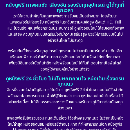
หนังดูฟรี ภาพคมชัด เสียงชัด รองรับทุกอุปกรณ์ ดูได้ทุกที่
ทุกเวลา
เราให้ความสำคัญกับคุณภาพของการรับชมเป็นอย่างมาก โดยพัฒนา
แพลตฟอร์มให้รองรับ หนังดูฟรี ในระดับความคมชัดสูง ตั้งแต่ HD, Full
HD ไปจนถึง 4K เพื่อยกระดับประสบการณ์ ดูหนังออนไลน์ ให้สมจริงทั้งภาพ
และเสียง ควบคู่กับระบบสตรีมมิ่งที่มีความเสถียรสูง ช่วยให้การรับชมเป็นไป
อย่างลื่นไหล ไม่มีสะดุด
พร้อมกันนี้ยังรองรับทุกอุปกรณ์ ทุกระบบ ไม่ว่าจะเป็นสมาร์ทโฟน แท็บเล็ต
หรือคอมพิวเตอร์ ทำให้สามารถ ดูหนังออนไลน์เต็มเรื่อง ได้ทุกที่ทุกเวลา
เพียงมีอินเทอร์เน็ตก็เข้าถึง หนังฟรีออนไลน์ ได้ทันที ตอบโจทย์ไลฟ์สไตล์
ของผู้ใช้งานยุคใหม่อย่างแท้จริง
ดูหนังฟรี 24 ชั่วโมง ไม่มีโฆษณากวนใจ หนังเต็มเรื่องครบ
ทุกแนว
อีกหนึ่งจุดเด่นสำคัญคือการให้บริการ ดูหนังฟรี 24 ชั่วโมง แบบไม่มีข้อจำกัด
พร้อมลดโฆษณารบกวน เพื่อให้ผู้ใช้งานสามารถ ดูหนังออนไลน์เต็มเรื่อง ได้
อย่างต่อเนื่อง ไม่เสียอรรถรสระหว่างรับชม รองรับการดูได้ยาวต่อเนื่องทุก
ช่วงเวลา
แพลตฟอร์มยังรวบรวม หนังเต็มเรื่อง ไว้อย่างครบทุกแนว ไม่ว่าจะเป็นหนัง
ใหม่ล่าสุด หนังยอดนิยม หรือซีรีย์ต่างประเทศ ทำให้สามารถเลือก หนังดูฟรี