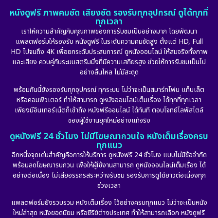
หนังดูฟรี ภาพคมชัด เสียงชัด รองรับทุกอุปกรณ์ ดูได้ทุกที่
ทุกเวลา
เราให้ความสำคัญกับคุณภาพของการรับชมเป็นอย่างมาก โดยพัฒนา
แพลตฟอร์มให้รองรับ หนังดูฟรี ในระดับความคมชัดสูง ตั้งแต่ HD, Full
HD ไปจนถึง 4K เพื่อยกระดับประสบการณ์ ดูหนังออนไลน์ ให้สมจริงทั้งภาพ
และเสียง ควบคู่กับระบบสตรีมมิ่งที่มีความเสถียรสูง ช่วยให้การรับชมเป็นไป
อย่างลื่นไหล ไม่มีสะดุด
พร้อมกันนี้ยังรองรับทุกอุปกรณ์ ทุกระบบ ไม่ว่าจะเป็นสมาร์ทโฟน แท็บเล็ต
หรือคอมพิวเตอร์ ทำให้สามารถ ดูหนังออนไลน์เต็มเรื่อง ได้ทุกที่ทุกเวลา
เพียงมีอินเทอร์เน็ตก็เข้าถึง หนังฟรีออนไลน์ ได้ทันที ตอบโจทย์ไลฟ์สไตล์
ของผู้ใช้งานยุคใหม่อย่างแท้จริง
ดูหนังฟรี 24 ชั่วโมง ไม่มีโฆษณากวนใจ หนังเต็มเรื่องครบ
ทุกแนว
อีกหนึ่งจุดเด่นสำคัญคือการให้บริการ ดูหนังฟรี 24 ชั่วโมง แบบไม่มีข้อจำกัด
พร้อมลดโฆษณารบกวน เพื่อให้ผู้ใช้งานสามารถ ดูหนังออนไลน์เต็มเรื่อง ได้
อย่างต่อเนื่อง ไม่เสียอรรถรสระหว่างรับชม รองรับการดูได้ยาวต่อเนื่องทุก
ช่วงเวลา
แพลตฟอร์มยังรวบรวม หนังเต็มเรื่อง ไว้อย่างครบทุกแนว ไม่ว่าจะเป็นหนัง
ใหม่ล่าสุด หนังยอดนิยม หรือซีรีย์ต่างประเทศ ทำให้สามารถเลือก หนังดูฟรี