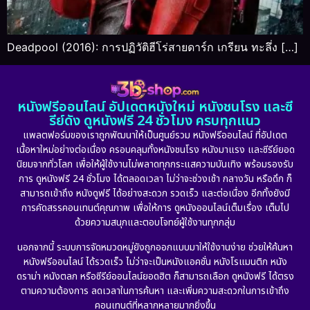
Deadpool (2016): การปฏิวัติฮีโร่สายดาร์ก เกรียน ทะลึ่ง […]
หนังฟรีออนไลน์ อัปเดตหนังใหม่ หนังชนโรง และซี
รีย์ดัง ดูหนังฟรี 24 ชั่วโมง ครบทุกแนว
แพลตฟอร์มของเราถูกพัฒนาให้เป็นศูนย์รวม หนังฟรีออนไลน์ ที่อัปเดต
เนื้อหาใหม่อย่างต่อเนื่อง ครอบคลุมทั้งหนังชนโรง หนังมาแรง และซีรีย์ยอด
นิยมจากทั่วโลก เพื่อให้ผู้ใช้งานไม่พลาดทุกกระแสความบันเทิง พร้อมรองรับ
การ ดูหนังฟรี 24 ชั่วโมง ได้ตลอดเวลา ไม่ว่าจะช่วงเช้า กลางวัน หรือดึก ก็
สามารถเข้าถึง หนังดูฟรี ได้อย่างสะดวก รวดเร็ว และต่อเนื่อง อีกทั้งยังมี
การคัดสรรคอนเทนต์คุณภาพ เพื่อให้การ ดูหนังออนไลน์เต็มเรื่อง เต็มไป
ด้วยความสนุกและตอบโจทย์ผู้ใช้งานทุกกลุ่ม
นอกจากนี้ ระบบการจัดหมวดหมู่ยังถูกออกแบบมาให้ใช้งานง่าย ช่วยให้ค้นหา
หนังฟรีออนไลน์ ได้รวดเร็ว ไม่ว่าจะเป็นหนังแอคชั่น หนังโรแมนติก หนัง
ดราม่า หนังตลก หรือซีรีย์ออนไลน์ยอดฮิต ก็สามารถเลือก ดูหนังฟรี ได้ตรง
ตามความต้องการ ลดเวลาในการค้นหา และเพิ่มความสะดวกในการเข้าถึง
คอนเทนต์ที่หลากหลายมากยิ่งขึ้น