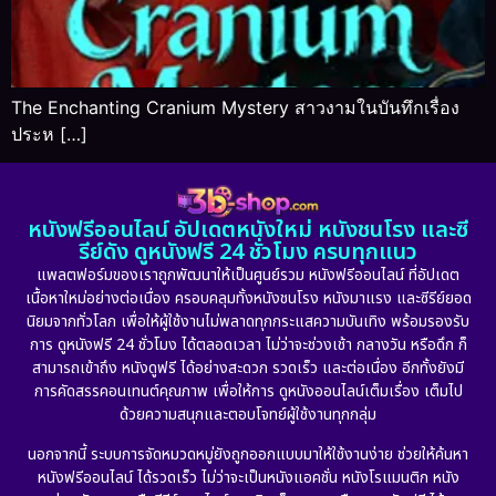
The Enchanting Cranium Mystery สาวงามในบันทึกเรื่อง
ประห […]
หนังฟรีออนไลน์ อัปเดตหนังใหม่ หนังชนโรง และซี
รีย์ดัง ดูหนังฟรี 24 ชั่วโมง ครบทุกแนว
แพลตฟอร์มของเราถูกพัฒนาให้เป็นศูนย์รวม หนังฟรีออนไลน์ ที่อัปเดต
เนื้อหาใหม่อย่างต่อเนื่อง ครอบคลุมทั้งหนังชนโรง หนังมาแรง และซีรีย์ยอด
นิยมจากทั่วโลก เพื่อให้ผู้ใช้งานไม่พลาดทุกกระแสความบันเทิง พร้อมรองรับ
การ ดูหนังฟรี 24 ชั่วโมง ได้ตลอดเวลา ไม่ว่าจะช่วงเช้า กลางวัน หรือดึก ก็
สามารถเข้าถึง หนังดูฟรี ได้อย่างสะดวก รวดเร็ว และต่อเนื่อง อีกทั้งยังมี
การคัดสรรคอนเทนต์คุณภาพ เพื่อให้การ ดูหนังออนไลน์เต็มเรื่อง เต็มไป
ด้วยความสนุกและตอบโจทย์ผู้ใช้งานทุกกลุ่ม
นอกจากนี้ ระบบการจัดหมวดหมู่ยังถูกออกแบบมาให้ใช้งานง่าย ช่วยให้ค้นหา
หนังฟรีออนไลน์ ได้รวดเร็ว ไม่ว่าจะเป็นหนังแอคชั่น หนังโรแมนติก หนัง