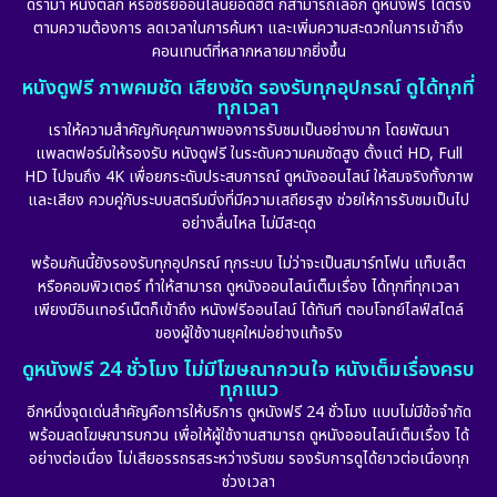
ดราม่า หนังตลก หรือซีรีย์ออนไลน์ยอดฮิต ก็สามารถเลือก ดูหนังฟรี ได้ตรง
ตามความต้องการ ลดเวลาในการค้นหา และเพิ่มความสะดวกในการเข้าถึง
คอนเทนต์ที่หลากหลายมากยิ่งขึ้น
หนังดูฟรี ภาพคมชัด เสียงชัด รองรับทุกอุปกรณ์ ดูได้ทุกที่
ทุกเวลา
เราให้ความสำคัญกับคุณภาพของการรับชมเป็นอย่างมาก โดยพัฒนา
แพลตฟอร์มให้รองรับ หนังดูฟรี ในระดับความคมชัดสูง ตั้งแต่ HD, Full
HD ไปจนถึง 4K เพื่อยกระดับประสบการณ์ ดูหนังออนไลน์ ให้สมจริงทั้งภาพ
และเสียง ควบคู่กับระบบสตรีมมิ่งที่มีความเสถียรสูง ช่วยให้การรับชมเป็นไป
อย่างลื่นไหล ไม่มีสะดุด
พร้อมกันนี้ยังรองรับทุกอุปกรณ์ ทุกระบบ ไม่ว่าจะเป็นสมาร์ทโฟน แท็บเล็ต
หรือคอมพิวเตอร์ ทำให้สามารถ ดูหนังออนไลน์เต็มเรื่อง ได้ทุกที่ทุกเวลา
เพียงมีอินเทอร์เน็ตก็เข้าถึง หนังฟรีออนไลน์ ได้ทันที ตอบโจทย์ไลฟ์สไตล์
ของผู้ใช้งานยุคใหม่อย่างแท้จริง
ดูหนังฟรี 24 ชั่วโมง ไม่มีโฆษณากวนใจ หนังเต็มเรื่องครบ
ทุกแนว
อีกหนึ่งจุดเด่นสำคัญคือการให้บริการ ดูหนังฟรี 24 ชั่วโมง แบบไม่มีข้อจำกัด
พร้อมลดโฆษณารบกวน เพื่อให้ผู้ใช้งานสามารถ ดูหนังออนไลน์เต็มเรื่อง ได้
อย่างต่อเนื่อง ไม่เสียอรรถรสระหว่างรับชม รองรับการดูได้ยาวต่อเนื่องทุก
ช่วงเวลา