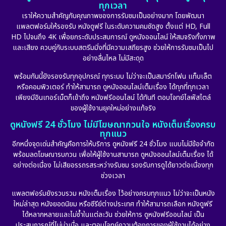
ทุกเวลา
เราให้ความสำคัญกับคุณภาพของการรับชมเป็นอย่างมาก โดยพัฒนา
แพลตฟอร์มให้รองรับ หนังดูฟรี ในระดับความคมชัดสูง ตั้งแต่ HD, Full
HD ไปจนถึง 4K เพื่อยกระดับประสบการณ์ ดูหนังออนไลน์ ให้สมจริงทั้งภาพ
และเสียง ควบคู่กับระบบสตรีมมิ่งที่มีความเสถียรสูง ช่วยให้การรับชมเป็นไป
อย่างลื่นไหล ไม่มีสะดุด
พร้อมกันนี้ยังรองรับทุกอุปกรณ์ ทุกระบบ ไม่ว่าจะเป็นสมาร์ทโฟน แท็บเล็ต
หรือคอมพิวเตอร์ ทำให้สามารถ ดูหนังออนไลน์เต็มเรื่อง ได้ทุกที่ทุกเวลา
เพียงมีอินเทอร์เน็ตก็เข้าถึง หนังฟรีออนไลน์ ได้ทันที ตอบโจทย์ไลฟ์สไตล์
ของผู้ใช้งานยุคใหม่อย่างแท้จริง
ดูหนังฟรี 24 ชั่วโมง ไม่มีโฆษณากวนใจ หนังเต็มเรื่องครบ
ทุกแนว
อีกหนึ่งจุดเด่นสำคัญคือการให้บริการ ดูหนังฟรี 24 ชั่วโมง แบบไม่มีข้อจำกัด
พร้อมลดโฆษณารบกวน เพื่อให้ผู้ใช้งานสามารถ ดูหนังออนไลน์เต็มเรื่อง ได้
อย่างต่อเนื่อง ไม่เสียอรรถรสระหว่างรับชม รองรับการดูได้ยาวต่อเนื่องทุก
ช่วงเวลา
แพลตฟอร์มยังรวบรวม หนังเต็มเรื่อง ไว้อย่างครบทุกแนว ไม่ว่าจะเป็นหนัง
ใหม่ล่าสุด หนังยอดนิยม หรือซีรีย์ต่างประเทศ ทำให้สามารถเลือก หนังดูฟรี
ได้หลากหลายและไม่ซ้ำในแต่ละวัน ช่วยให้การ ดูหนังฟรีออนไลน์ เป็น
ประสบการณ์ที่ไม่น่าเบื่อ และตอบโจทย์ความต้องการของผู้ใช้งานได้อย่าง