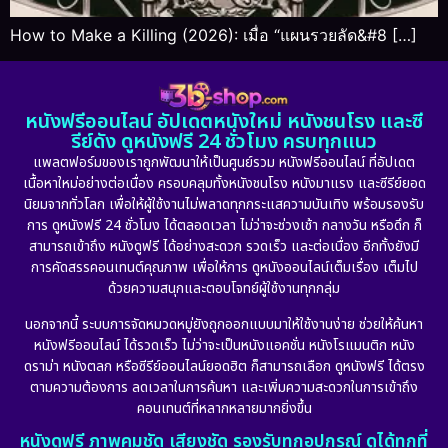
How to Make a Killing (2026): เมื่อ “แผนรวยลัด&#8 […]
หนังฟรีออนไลน์ อัปเดตหนังใหม่ หนังชนโรง และซี
รีย์ดัง ดูหนังฟรี 24 ชั่วโมง ครบทุกแนว
แพลตฟอร์มของเราถูกพัฒนาให้เป็นศูนย์รวม หนังฟรีออนไลน์ ที่อัปเดต
เนื้อหาใหม่อย่างต่อเนื่อง ครอบคลุมทั้งหนังชนโรง หนังมาแรง และซีรีย์ยอด
นิยมจากทั่วโลก เพื่อให้ผู้ใช้งานไม่พลาดทุกกระแสความบันเทิง พร้อมรองรับ
การ ดูหนังฟรี 24 ชั่วโมง ได้ตลอดเวลา ไม่ว่าจะช่วงเช้า กลางวัน หรือดึก ก็
สามารถเข้าถึง หนังดูฟรี ได้อย่างสะดวก รวดเร็ว และต่อเนื่อง อีกทั้งยังมี
การคัดสรรคอนเทนต์คุณภาพ เพื่อให้การ ดูหนังออนไลน์เต็มเรื่อง เต็มไป
ด้วยความสนุกและตอบโจทย์ผู้ใช้งานทุกกลุ่ม
นอกจากนี้ ระบบการจัดหมวดหมู่ยังถูกออกแบบมาให้ใช้งานง่าย ช่วยให้ค้นหา
หนังฟรีออนไลน์ ได้รวดเร็ว ไม่ว่าจะเป็นหนังแอคชั่น หนังโรแมนติก หนัง
ดราม่า หนังตลก หรือซีรีย์ออนไลน์ยอดฮิต ก็สามารถเลือก ดูหนังฟรี ได้ตรง
ตามความต้องการ ลดเวลาในการค้นหา และเพิ่มความสะดวกในการเข้าถึง
คอนเทนต์ที่หลากหลายมากยิ่งขึ้น
หนังดูฟรี ภาพคมชัด เสียงชัด รองรับทุกอุปกรณ์ ดูได้ทุกที่