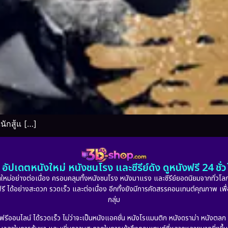
ักสู้แ […]
อัปเดตหนังใหม่ หนังชนโรง และซีรีย์ดัง ดูหนังฟรี 24 ช
หม่อย่างต่อเนื่อง ครอบคลุมทั้งหนังชนโรง หนังมาแรง และซีรีย์ยอดนิยมจากทั่วโลก
ดูฟรี ได้อย่างสะดวก รวดเร็ว และต่อเนื่อง อีกทั้งยังมีการคัดสรรคอนเทนต์คุณภาพ เพื
กลุ่ม
งฟรีออนไลน์ ได้รวดเร็ว ไม่ว่าจะเป็นหนังแอคชั่น หนังโรแมนติก หนังดราม่า หนังตล