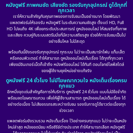
หนังดูฟรี ภาพคมชัด เสียงชัด รองรับทุกอุปกรณ์ ดูได้ทุกที่
ทุกเวลา
เราให้ความสำคัญกับคุณภาพของการรับชมเป็นอย่างมาก โดยพัฒนา
แพลตฟอร์มให้รองรับ หนังดูฟรี ในระดับความคมชัดสูง ตั้งแต่ HD, Full
HD ไปจนถึง 4K เพื่อยกระดับประสบการณ์ ดูหนังออนไลน์ ให้สมจริงทั้งภาพ
และเสียง ควบคู่กับระบบสตรีมมิ่งที่มีความเสถียรสูง ช่วยให้การรับชมเป็นไป
อย่างลื่นไหล ไม่มีสะดุด
พร้อมกันนี้ยังรองรับทุกอุปกรณ์ ทุกระบบ ไม่ว่าจะเป็นสมาร์ทโฟน แท็บเล็ต
หรือคอมพิวเตอร์ ทำให้สามารถ ดูหนังออนไลน์เต็มเรื่อง ได้ทุกที่ทุกเวลา
เพียงมีอินเทอร์เน็ตก็เข้าถึง หนังฟรีออนไลน์ ได้ทันที ตอบโจทย์ไลฟ์สไตล์
ของผู้ใช้งานยุคใหม่อย่างแท้จริง
ดูหนังฟรี 24 ชั่วโมง ไม่มีโฆษณากวนใจ หนังเต็มเรื่องครบ
ทุกแนว
อีกหนึ่งจุดเด่นสำคัญคือการให้บริการ ดูหนังฟรี 24 ชั่วโมง แบบไม่มีข้อจำกัด
พร้อมลดโฆษณารบกวน เพื่อให้ผู้ใช้งานสามารถ ดูหนังออนไลน์เต็มเรื่อง ได้
อย่างต่อเนื่อง ไม่เสียอรรถรสระหว่างรับชม รองรับการดูได้ยาวต่อเนื่องทุก
ช่วงเวลา
แพลตฟอร์มยังรวบรวม หนังเต็มเรื่อง ไว้อย่างครบทุกแนว ไม่ว่าจะเป็นหนัง
ใหม่ล่าสุด หนังยอดนิยม หรือซีรีย์ต่างประเทศ ทำให้สามารถเลือก หนังดูฟรี