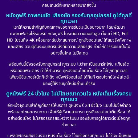
คอนเทนต์ที่หลากหลายมากยิ่งขึ้น
หนังดูฟรี ภาพคมชัด เสียงชัด รองรับทุกอุปกรณ์ ดูได้ทุกที่
ทุกเวลา
เราให้ความสำคัญกับคุณภาพของการรับชมเป็นอย่างมาก โดยพัฒนา
แพลตฟอร์มให้รองรับ หนังดูฟรี ในระดับความคมชัดสูง ตั้งแต่ HD, Full
HD ไปจนถึง 4K เพื่อยกระดับประสบการณ์ ดูหนังออนไลน์ ให้สมจริงทั้งภาพ
และเสียง ควบคู่กับระบบสตรีมมิ่งที่มีความเสถียรสูง ช่วยให้การรับชมเป็นไป
อย่างลื่นไหล ไม่มีสะดุด
พร้อมกันนี้ยังรองรับทุกอุปกรณ์ ทุกระบบ ไม่ว่าจะเป็นสมาร์ทโฟน แท็บเล็ต
หรือคอมพิวเตอร์ ทำให้สามารถ ดูหนังออนไลน์เต็มเรื่อง ได้ทุกที่ทุกเวลา
เพียงมีอินเทอร์เน็ตก็เข้าถึง หนังฟรีออนไลน์ ได้ทันที ตอบโจทย์ไลฟ์สไตล์
ของผู้ใช้งานยุคใหม่อย่างแท้จริง
ดูหนังฟรี 24 ชั่วโมง ไม่มีโฆษณากวนใจ หนังเต็มเรื่องครบ
ทุกแนว
อีกหนึ่งจุดเด่นสำคัญคือการให้บริการ ดูหนังฟรี 24 ชั่วโมง แบบไม่มีข้อจำกัด
พร้อมลดโฆษณารบกวน เพื่อให้ผู้ใช้งานสามารถ ดูหนังออนไลน์เต็มเรื่อง ได้
อย่างต่อเนื่อง ไม่เสียอรรถรสระหว่างรับชม รองรับการดูได้ยาวต่อเนื่องทุก
ช่วงเวลา
แพลตฟอร์มยังรวบรวม หนังเต็มเรื่อง ไว้อย่างครบทุกแนว ไม่ว่าจะเป็นหนัง