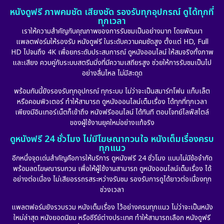
หนังดูฟรี ภาพคมชัด เสียงชัด รองรับทุกอุปกรณ์ ดูได้ทุกที่
ทุกเวลา
เราให้ความสำคัญกับคุณภาพของการรับชมเป็นอย่างมาก โดยพัฒนา
แพลตฟอร์มให้รองรับ หนังดูฟรี ในระดับความคมชัดสูง ตั้งแต่ HD, Full
HD ไปจนถึง 4K เพื่อยกระดับประสบการณ์ ดูหนังออนไลน์ ให้สมจริงทั้งภาพ
และเสียง ควบคู่กับระบบสตรีมมิ่งที่มีความเสถียรสูง ช่วยให้การรับชมเป็นไป
อย่างลื่นไหล ไม่มีสะดุด
พร้อมกันนี้ยังรองรับทุกอุปกรณ์ ทุกระบบ ไม่ว่าจะเป็นสมาร์ทโฟน แท็บเล็ต
หรือคอมพิวเตอร์ ทำให้สามารถ ดูหนังออนไลน์เต็มเรื่อง ได้ทุกที่ทุกเวลา
เพียงมีอินเทอร์เน็ตก็เข้าถึง หนังฟรีออนไลน์ ได้ทันที ตอบโจทย์ไลฟ์สไตล์
ของผู้ใช้งานยุคใหม่อย่างแท้จริง
ดูหนังฟรี 24 ชั่วโมง ไม่มีโฆษณากวนใจ หนังเต็มเรื่องครบ
ทุกแนว
อีกหนึ่งจุดเด่นสำคัญคือการให้บริการ ดูหนังฟรี 24 ชั่วโมง แบบไม่มีข้อจำกัด
พร้อมลดโฆษณารบกวน เพื่อให้ผู้ใช้งานสามารถ ดูหนังออนไลน์เต็มเรื่อง ได้
อย่างต่อเนื่อง ไม่เสียอรรถรสระหว่างรับชม รองรับการดูได้ยาวต่อเนื่องทุก
ช่วงเวลา
แพลตฟอร์มยังรวบรวม หนังเต็มเรื่อง ไว้อย่างครบทุกแนว ไม่ว่าจะเป็นหนัง
ใหม่ล่าสุด หนังยอดนิยม หรือซีรีย์ต่างประเทศ ทำให้สามารถเลือก หนังดูฟรี