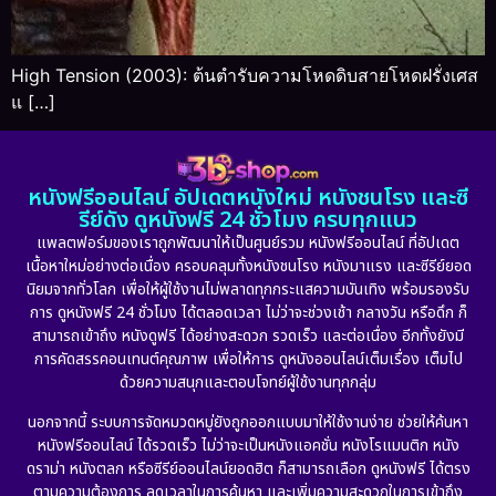
High Tension (2003): ต้นตำรับความโหดดิบสายโหดฝรั่งเศส
แ […]
หนังฟรีออนไลน์ อัปเดตหนังใหม่ หนังชนโรง และซี
รีย์ดัง ดูหนังฟรี 24 ชั่วโมง ครบทุกแนว
แพลตฟอร์มของเราถูกพัฒนาให้เป็นศูนย์รวม หนังฟรีออนไลน์ ที่อัปเดต
เนื้อหาใหม่อย่างต่อเนื่อง ครอบคลุมทั้งหนังชนโรง หนังมาแรง และซีรีย์ยอด
นิยมจากทั่วโลก เพื่อให้ผู้ใช้งานไม่พลาดทุกกระแสความบันเทิง พร้อมรองรับ
การ ดูหนังฟรี 24 ชั่วโมง ได้ตลอดเวลา ไม่ว่าจะช่วงเช้า กลางวัน หรือดึก ก็
สามารถเข้าถึง หนังดูฟรี ได้อย่างสะดวก รวดเร็ว และต่อเนื่อง อีกทั้งยังมี
การคัดสรรคอนเทนต์คุณภาพ เพื่อให้การ ดูหนังออนไลน์เต็มเรื่อง เต็มไป
ด้วยความสนุกและตอบโจทย์ผู้ใช้งานทุกกลุ่ม
นอกจากนี้ ระบบการจัดหมวดหมู่ยังถูกออกแบบมาให้ใช้งานง่าย ช่วยให้ค้นหา
หนังฟรีออนไลน์ ได้รวดเร็ว ไม่ว่าจะเป็นหนังแอคชั่น หนังโรแมนติก หนัง
ดราม่า หนังตลก หรือซีรีย์ออนไลน์ยอดฮิต ก็สามารถเลือก ดูหนังฟรี ได้ตรง
ตามความต้องการ ลดเวลาในการค้นหา และเพิ่มความสะดวกในการเข้าถึง