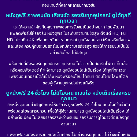
คอนเทนต์ที่หลากหลายมากยิ่งขึ้น
หนังดูฟรี ภาพคมชัด เสียงชัด รองรับทุกอุปกรณ์ ดูได้ทุกที่
ทุกเวลา
เราให้ความสำคัญกับคุณภาพของการรับชมเป็นอย่างมาก โดยพัฒนา
แพลตฟอร์มให้รองรับ หนังดูฟรี ในระดับความคมชัดสูง ตั้งแต่ HD, Full
HD ไปจนถึง 4K เพื่อยกระดับประสบการณ์ ดูหนังออนไลน์ ให้สมจริงทั้งภาพ
และเสียง ควบคู่กับระบบสตรีมมิ่งที่มีความเสถียรสูง ช่วยให้การรับชมเป็นไป
อย่างลื่นไหล ไม่มีสะดุด
พร้อมกันนี้ยังรองรับทุกอุปกรณ์ ทุกระบบ ไม่ว่าจะเป็นสมาร์ทโฟน แท็บเล็ต
หรือคอมพิวเตอร์ ทำให้สามารถ ดูหนังออนไลน์เต็มเรื่อง ได้ทุกที่ทุกเวลา
เพียงมีอินเทอร์เน็ตก็เข้าถึง หนังฟรีออนไลน์ ได้ทันที ตอบโจทย์ไลฟ์สไตล์
ของผู้ใช้งานยุคใหม่อย่างแท้จริง
ดูหนังฟรี 24 ชั่วโมง ไม่มีโฆษณากวนใจ หนังเต็มเรื่องครบ
ทุกแนว
อีกหนึ่งจุดเด่นสำคัญคือการให้บริการ ดูหนังฟรี 24 ชั่วโมง แบบไม่มีข้อจำกัด
พร้อมลดโฆษณารบกวน เพื่อให้ผู้ใช้งานสามารถ ดูหนังออนไลน์เต็มเรื่อง ได้
อย่างต่อเนื่อง ไม่เสียอรรถรสระหว่างรับชม รองรับการดูได้ยาวต่อเนื่องทุก
ช่วงเวลา
แพลตฟอร์มยังรวบรวม หนังเต็มเรื่อง ไว้อย่างครบทุกแนว ไม่ว่าจะเป็นหนัง