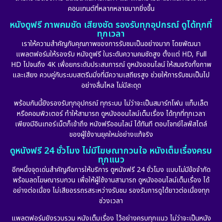
คอนเทนต์ที่หลากหลายมากยิ่งขึ้น
หนังดูฟรี ภาพคมชัด เสียงชัด รองรับทุกอุปกรณ์ ดูได้ทุกที่
ทุกเวลา
เราให้ความสำคัญกับคุณภาพของการรับชมเป็นอย่างมาก โดยพัฒนา
แพลตฟอร์มให้รองรับ หนังดูฟรี ในระดับความคมชัดสูง ตั้งแต่ HD, Full
HD ไปจนถึง 4K เพื่อยกระดับประสบการณ์ ดูหนังออนไลน์ ให้สมจริงทั้งภาพ
และเสียง ควบคู่กับระบบสตรีมมิ่งที่มีความเสถียรสูง ช่วยให้การรับชมเป็นไป
อย่างลื่นไหล ไม่มีสะดุด
พร้อมกันนี้ยังรองรับทุกอุปกรณ์ ทุกระบบ ไม่ว่าจะเป็นสมาร์ทโฟน แท็บเล็ต
หรือคอมพิวเตอร์ ทำให้สามารถ ดูหนังออนไลน์เต็มเรื่อง ได้ทุกที่ทุกเวลา
เพียงมีอินเทอร์เน็ตก็เข้าถึง หนังฟรีออนไลน์ ได้ทันที ตอบโจทย์ไลฟ์สไตล์
ของผู้ใช้งานยุคใหม่อย่างแท้จริง
ดูหนังฟรี 24 ชั่วโมง ไม่มีโฆษณากวนใจ หนังเต็มเรื่องครบ
ทุกแนว
อีกหนึ่งจุดเด่นสำคัญคือการให้บริการ ดูหนังฟรี 24 ชั่วโมง แบบไม่มีข้อจำกัด
พร้อมลดโฆษณารบกวน เพื่อให้ผู้ใช้งานสามารถ ดูหนังออนไลน์เต็มเรื่อง ได้
อย่างต่อเนื่อง ไม่เสียอรรถรสระหว่างรับชม รองรับการดูได้ยาวต่อเนื่องทุก
ช่วงเวลา
แพลตฟอร์มยังรวบรวม หนังเต็มเรื่อง ไว้อย่างครบทุกแนว ไม่ว่าจะเป็นหนัง