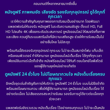
คอนเทนต์ที่หลากหลายมากยิ่งขึ้น
หนังดูฟรี ภาพคมชัด เสียงชัด รองรับทุกอุปกรณ์ ดูได้ทุกที่
ทุกเวลา
เราให้ความสำคัญกับคุณภาพของการรับชมเป็นอย่างมาก โดยพัฒนา
แพลตฟอร์มให้รองรับ หนังดูฟรี ในระดับความคมชัดสูง ตั้งแต่ HD, Full
HD ไปจนถึง 4K เพื่อยกระดับประสบการณ์ ดูหนังออนไลน์ ให้สมจริงทั้งภาพ
และเสียง ควบคู่กับระบบสตรีมมิ่งที่มีความเสถียรสูง ช่วยให้การรับชมเป็นไป
อย่างลื่นไหล ไม่มีสะดุด
พร้อมกันนี้ยังรองรับทุกอุปกรณ์ ทุกระบบ ไม่ว่าจะเป็นสมาร์ทโฟน แท็บเล็ต
หรือคอมพิวเตอร์ ทำให้สามารถ ดูหนังออนไลน์เต็มเรื่อง ได้ทุกที่ทุกเวลา
เพียงมีอินเทอร์เน็ตก็เข้าถึง หนังฟรีออนไลน์ ได้ทันที ตอบโจทย์ไลฟ์สไตล์
ของผู้ใช้งานยุคใหม่อย่างแท้จริง
ดูหนังฟรี 24 ชั่วโมง ไม่มีโฆษณากวนใจ หนังเต็มเรื่องครบ
ทุกแนว
อีกหนึ่งจุดเด่นสำคัญคือการให้บริการ ดูหนังฟรี 24 ชั่วโมง แบบไม่มีข้อจำกัด
พร้อมลดโฆษณารบกวน เพื่อให้ผู้ใช้งานสามารถ ดูหนังออนไลน์เต็มเรื่อง ได้
อย่างต่อเนื่อง ไม่เสียอรรถรสระหว่างรับชม รองรับการดูได้ยาวต่อเนื่องทุก
ช่วงเวลา
แพลตฟอร์มยังรวบรวม หนังเต็มเรื่อง ไว้อย่างครบทุกแนว ไม่ว่าจะเป็นหนัง