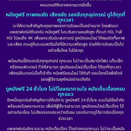
คอนเทนต์ที่หลากหลายมากยิ่งขึ้น
หนังดูฟรี ภาพคมชัด เสียงชัด รองรับทุกอุปกรณ์ ดูได้ทุกที่
ทุกเวลา
เราให้ความสำคัญกับคุณภาพของการรับชมเป็นอย่างมาก โดยพัฒนา
แพลตฟอร์มให้รองรับ หนังดูฟรี ในระดับความคมชัดสูง ตั้งแต่ HD, Full
HD ไปจนถึง 4K เพื่อยกระดับประสบการณ์ ดูหนังออนไลน์ ให้สมจริงทั้งภาพ
และเสียง ควบคู่กับระบบสตรีมมิ่งที่มีความเสถียรสูง ช่วยให้การรับชมเป็นไป
อย่างลื่นไหล ไม่มีสะดุด
พร้อมกันนี้ยังรองรับทุกอุปกรณ์ ทุกระบบ ไม่ว่าจะเป็นสมาร์ทโฟน แท็บเล็ต
หรือคอมพิวเตอร์ ทำให้สามารถ ดูหนังออนไลน์เต็มเรื่อง ได้ทุกที่ทุกเวลา
เพียงมีอินเทอร์เน็ตก็เข้าถึง หนังฟรีออนไลน์ ได้ทันที ตอบโจทย์ไลฟ์สไตล์
ของผู้ใช้งานยุคใหม่อย่างแท้จริง
ดูหนังฟรี 24 ชั่วโมง ไม่มีโฆษณากวนใจ หนังเต็มเรื่องครบ
ทุกแนว
อีกหนึ่งจุดเด่นสำคัญคือการให้บริการ ดูหนังฟรี 24 ชั่วโมง แบบไม่มีข้อจำกัด
พร้อมลดโฆษณารบกวน เพื่อให้ผู้ใช้งานสามารถ ดูหนังออนไลน์เต็มเรื่อง ได้
อย่างต่อเนื่อง ไม่เสียอรรถรสระหว่างรับชม รองรับการดูได้ยาวต่อเนื่องทุก
ช่วงเวลา
แพลตฟอร์มยังรวบรวม หนังเต็มเรื่อง ไว้อย่างครบทุกแนว ไม่ว่าจะเป็นหนัง