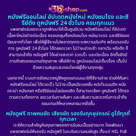
หนังฟรีออนไลน์ อัปเดตหนังใหม่ หนังชนโรง และซี
รีย์ดัง ดูหนังฟรี 24 ชั่วโมง ครบทุกแนว
แพลตฟอร์มของเราถูกพัฒนาให้เป็นศูนย์รวม หนังฟรีออนไลน์ ที่อัปเดต
เนื้อหาใหม่อย่างต่อเนื่อง ครอบคลุมทั้งหนังชนโรง หนังมาแรง และซีรีย์ยอด
นิยมจากทั่วโลก เพื่อให้ผู้ใช้งานไม่พลาดทุกกระแสความบันเทิง พร้อมรองรับ
การ ดูหนังฟรี 24 ชั่วโมง ได้ตลอดเวลา ไม่ว่าจะช่วงเช้า กลางวัน หรือดึก ก็
สามารถเข้าถึง หนังดูฟรี ได้อย่างสะดวก รวดเร็ว และต่อเนื่อง อีกทั้งยังมี
การคัดสรรคอนเทนต์คุณภาพ เพื่อให้การ ดูหนังออนไลน์เต็มเรื่อง เต็มไป
ด้วยความสนุกและตอบโจทย์ผู้ใช้งานทุกกลุ่ม
นอกจากนี้ ระบบการจัดหมวดหมู่ยังถูกออกแบบมาให้ใช้งานง่าย ช่วยให้ค้นหา
หนังฟรีออนไลน์ ได้รวดเร็ว ไม่ว่าจะเป็นหนังแอคชั่น หนังโรแมนติก หนัง
ดราม่า หนังตลก หรือซีรีย์ออนไลน์ยอดฮิต ก็สามารถเลือก ดูหนังฟรี ได้ตรง
ตามความต้องการ ลดเวลาในการค้นหา และเพิ่มความสะดวกในการเข้าถึง
คอนเทนต์ที่หลากหลายมากยิ่งขึ้น
หนังดูฟรี ภาพคมชัด เสียงชัด รองรับทุกอุปกรณ์ ดูได้ทุกที่
ทุกเวลา
เราให้ความสำคัญกับคุณภาพของการรับชมเป็นอย่างมาก โดยพัฒนา
แพลตฟอร์มให้รองรับ หนังดูฟรี ในระดับความคมชัดสูง ตั้งแต่ HD, Full