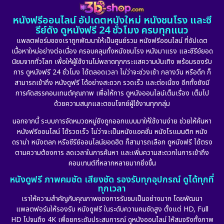
หนังฟรีออนไลน์ อัปเดตหนังใหม่ หนังชนโรง และซี
รีย์ดัง ดูหนังฟรี 24 ชั่วโมง ครบทุกแนว
แพลตฟอร์มของเราถูกพัฒนาให้เป็นศูนย์รวม หนังฟรีออนไลน์ ที่อัปเดต
เนื้อหาใหม่อย่างต่อเนื่อง ครอบคลุมทั้งหนังชนโรง หนังมาแรง และซีรีย์ยอด
นิยมจากทั่วโลก เพื่อให้ผู้ใช้งานไม่พลาดทุกกระแสความบันเทิง พร้อมรองรับ
การ ดูหนังฟรี 24 ชั่วโมง ได้ตลอดเวลา ไม่ว่าจะช่วงเช้า กลางวัน หรือดึก ก็
สามารถเข้าถึง หนังดูฟรี ได้อย่างสะดวก รวดเร็ว และต่อเนื่อง อีกทั้งยังมี
การคัดสรรคอนเทนต์คุณภาพ เพื่อให้การ ดูหนังออนไลน์เต็มเรื่อง เต็มไป
ด้วยความสนุกและตอบโจทย์ผู้ใช้งานทุกกลุ่ม
นอกจากนี้ ระบบการจัดหมวดหมู่ยังถูกออกแบบมาให้ใช้งานง่าย ช่วยให้ค้นหา
หนังฟรีออนไลน์ ได้รวดเร็ว ไม่ว่าจะเป็นหนังแอคชั่น หนังโรแมนติก หนัง
ดราม่า หนังตลก หรือซีรีย์ออนไลน์ยอดฮิต ก็สามารถเลือก ดูหนังฟรี ได้ตรง
ตามความต้องการ ลดเวลาในการค้นหา และเพิ่มความสะดวกในการเข้าถึง
คอนเทนต์ที่หลากหลายมากยิ่งขึ้น
หนังดูฟรี ภาพคมชัด เสียงชัด รองรับทุกอุปกรณ์ ดูได้ทุกที่
ทุกเวลา
เราให้ความสำคัญกับคุณภาพของการรับชมเป็นอย่างมาก โดยพัฒนา
แพลตฟอร์มให้รองรับ หนังดูฟรี ในระดับความคมชัดสูง ตั้งแต่ HD, Full
HD ไปจนถึง 4K เพื่อยกระดับประสบการณ์ ดูหนังออนไลน์ ให้สมจริงทั้งภาพ