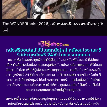
The WONDERfools (2026): เมื่อพลังเหนือธรรมชาติมาอยู่กับ
[…]
หนังฟรีออนไลน์ อัปเดตหนังใหม่ หนังชนโรง และซี
รีย์ดัง ดูหนังฟรี 24 ชั่วโมง ครบทุกแนว
แพลตฟอร์มของเราถูกพัฒนาให้เป็นศูนย์รวม หนังฟรีออนไลน์ ที่อัปเดต
เนื้อหาใหม่อย่างต่อเนื่อง ครอบคลุมทั้งหนังชนโรง หนังมาแรง และซีรีย์ยอด
นิยมจากทั่วโลก เพื่อให้ผู้ใช้งานไม่พลาดทุกกระแสความบันเทิง พร้อมรองรับ
การ ดูหนังฟรี 24 ชั่วโมง ได้ตลอดเวลา ไม่ว่าจะช่วงเช้า กลางวัน หรือดึก ก็
สามารถเข้าถึง หนังดูฟรี ได้อย่างสะดวก รวดเร็ว และต่อเนื่อง อีกทั้งยังมี
การคัดสรรคอนเทนต์คุณภาพ เพื่อให้การ ดูหนังออนไลน์เต็มเรื่อง เต็มไป
ด้วยความสนุกและตอบโจทย์ผู้ใช้งานทุกกลุ่ม
นอกจากนี้ ระบบการจัดหมวดหมู่ยังถูกออกแบบมาให้ใช้งานง่าย ช่วยให้ค้นหา
หนังฟรีออนไลน์ ได้รวดเร็ว ไม่ว่าจะเป็นหนังแอคชั่น หนังโรแมนติก หนัง