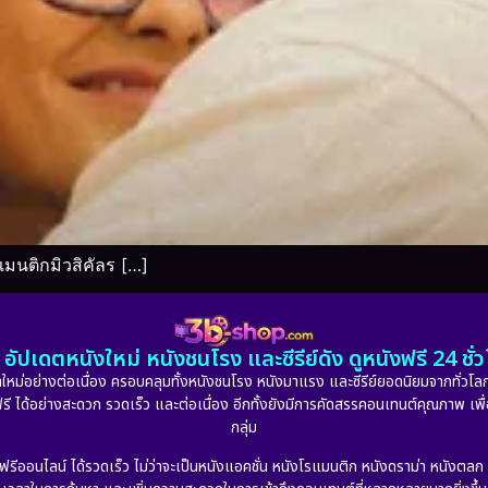
นติกมิวสิคัลร […]
อัปเดตหนังใหม่ หนังชนโรง และซีรีย์ดัง ดูหนังฟรี 24 ช
หม่อย่างต่อเนื่อง ครอบคลุมทั้งหนังชนโรง หนังมาแรง และซีรีย์ยอดนิยมจากทั่วโลก
ดูฟรี ได้อย่างสะดวก รวดเร็ว และต่อเนื่อง อีกทั้งยังมีการคัดสรรคอนเทนต์คุณภาพ เพื
กลุ่ม
งฟรีออนไลน์ ได้รวดเร็ว ไม่ว่าจะเป็นหนังแอคชั่น หนังโรแมนติก หนังดราม่า หนังตล