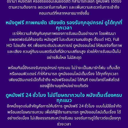
ดราม่า หนังตลก หรือซีรีย์ออนไลน์ยอดฮิต ก็สามารถเลือก ดูหนังฟรี ได้ตรง
ตามความต้องการ ลดเวลาในการค้นหา และเพิ่มความสะดวกในการเข้าถึง
คอนเทนต์ที่หลากหลายมากยิ่งขึ้น
หนังดูฟรี ภาพคมชัด เสียงชัด รองรับทุกอุปกรณ์ ดูได้ทุกที่
ทุกเวลา
เราให้ความสำคัญกับคุณภาพของการรับชมเป็นอย่างมาก โดยพัฒนา
แพลตฟอร์มให้รองรับ หนังดูฟรี ในระดับความคมชัดสูง ตั้งแต่ HD, Full
HD ไปจนถึง 4K เพื่อยกระดับประสบการณ์ ดูหนังออนไลน์ ให้สมจริงทั้งภาพ
และเสียง ควบคู่กับระบบสตรีมมิ่งที่มีความเสถียรสูง ช่วยให้การรับชมเป็นไป
อย่างลื่นไหล ไม่มีสะดุด
พร้อมกันนี้ยังรองรับทุกอุปกรณ์ ทุกระบบ ไม่ว่าจะเป็นสมาร์ทโฟน แท็บเล็ต
หรือคอมพิวเตอร์ ทำให้สามารถ ดูหนังออนไลน์เต็มเรื่อง ได้ทุกที่ทุกเวลา
เพียงมีอินเทอร์เน็ตก็เข้าถึง หนังฟรีออนไลน์ ได้ทันที ตอบโจทย์ไลฟ์สไตล์
ของผู้ใช้งานยุคใหม่อย่างแท้จริง
ดูหนังฟรี 24 ชั่วโมง ไม่มีโฆษณากวนใจ หนังเต็มเรื่องครบ
ทุกแนว
อีกหนึ่งจุดเด่นสำคัญคือการให้บริการ ดูหนังฟรี 24 ชั่วโมง แบบไม่มีข้อจำกัด
พร้อมลดโฆษณารบกวน เพื่อให้ผู้ใช้งานสามารถ ดูหนังออนไลน์เต็มเรื่อง ได้
อย่างต่อเนื่อง ไม่เสียอรรถรสระหว่างรับชม รองรับการดูได้ยาวต่อเนื่องทุก
ช่วงเวลา