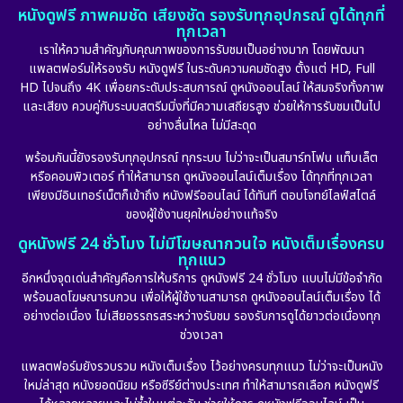
หนังดูฟรี ภาพคมชัด เสียงชัด รองรับทุกอุปกรณ์ ดูได้ทุกที่
ทุกเวลา
เราให้ความสำคัญกับคุณภาพของการรับชมเป็นอย่างมาก โดยพัฒนา
แพลตฟอร์มให้รองรับ หนังดูฟรี ในระดับความคมชัดสูง ตั้งแต่ HD, Full
HD ไปจนถึง 4K เพื่อยกระดับประสบการณ์ ดูหนังออนไลน์ ให้สมจริงทั้งภาพ
และเสียง ควบคู่กับระบบสตรีมมิ่งที่มีความเสถียรสูง ช่วยให้การรับชมเป็นไป
อย่างลื่นไหล ไม่มีสะดุด
พร้อมกันนี้ยังรองรับทุกอุปกรณ์ ทุกระบบ ไม่ว่าจะเป็นสมาร์ทโฟน แท็บเล็ต
หรือคอมพิวเตอร์ ทำให้สามารถ ดูหนังออนไลน์เต็มเรื่อง ได้ทุกที่ทุกเวลา
เพียงมีอินเทอร์เน็ตก็เข้าถึง หนังฟรีออนไลน์ ได้ทันที ตอบโจทย์ไลฟ์สไตล์
ของผู้ใช้งานยุคใหม่อย่างแท้จริง
ดูหนังฟรี 24 ชั่วโมง ไม่มีโฆษณากวนใจ หนังเต็มเรื่องครบ
ทุกแนว
อีกหนึ่งจุดเด่นสำคัญคือการให้บริการ ดูหนังฟรี 24 ชั่วโมง แบบไม่มีข้อจำกัด
พร้อมลดโฆษณารบกวน เพื่อให้ผู้ใช้งานสามารถ ดูหนังออนไลน์เต็มเรื่อง ได้
อย่างต่อเนื่อง ไม่เสียอรรถรสระหว่างรับชม รองรับการดูได้ยาวต่อเนื่องทุก
ช่วงเวลา
แพลตฟอร์มยังรวบรวม หนังเต็มเรื่อง ไว้อย่างครบทุกแนว ไม่ว่าจะเป็นหนัง
ใหม่ล่าสุด หนังยอดนิยม หรือซีรีย์ต่างประเทศ ทำให้สามารถเลือก หนังดูฟรี