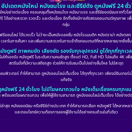
อัปเดตหนังใหม่ หนังชนโรง และซีรีย์ดัง ดูหนังฟรี 24 ช
หม่อย่างต่อเนื่อง ครอบคลุมทั้งหนังชนโรง หนังมาแรง และซีรีย์ยอดนิยมจากทั่วโลก
ดูฟรี ได้อย่างสะดวก รวดเร็ว และต่อเนื่อง อีกทั้งยังมีการคัดสรรคอนเทนต์คุณภาพ เพื
กลุ่ม
งฟรีออนไลน์ ได้รวดเร็ว ไม่ว่าจะเป็นหนังแอคชั่น หนังโรแมนติก หนังดราม่า หนังตล
เวลาในการค้นหา และเพิ่มความสะดวกในการเข้าถึงคอนเทนต์ที่หลากหลายมากยิ่งขึ้น
นังดูฟรี ภาพคมชัด เสียงชัด รองรับทุกอุปกรณ์ ดูได้ทุกที่ทุกเว
รองรับ หนังดูฟรี ในระดับความคมชัดสูง ตั้งแต่ HD, Full HD ไปจนถึง 4K เพื่อย
สตรีมมิ่งที่มีความเสถียรสูง ช่วยให้การรับชมเป็นไปอย่างลื่นไหล ไม่มีสะดุด
มพิวเตอร์ ทำให้สามารถ ดูหนังออนไลน์เต็มเรื่อง ได้ทุกที่ทุกเวลา เพียงมีอินเทอร์เน
แท้จริง
ดูหนังฟรี 24 ชั่วโมง ไม่มีโฆษณากวนใจ หนังเต็มเรื่องครบทุกแน
กัด พร้อมลดโฆษณารบกวน เพื่อให้ผู้ใช้งานสามารถ ดูหนังออนไลน์เต็มเรื่อง ได้อย่างต่
่าสุด หนังยอดนิยม หรือซีรีย์ต่างประเทศ ทำให้สามารถเลือก หนังดูฟรี ได้หลากหลายแล
และตอบโจทย์ความต้องการของผู้ใช้งานได้อย่างครบถ้วนในที่เดียว