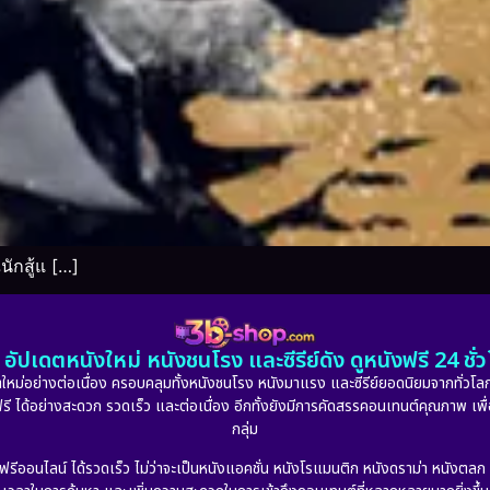
ักสู้แ […]
อัปเดตหนังใหม่ หนังชนโรง และซีรีย์ดัง ดูหนังฟรี 24 ช
หม่อย่างต่อเนื่อง ครอบคลุมทั้งหนังชนโรง หนังมาแรง และซีรีย์ยอดนิยมจากทั่วโลก
ดูฟรี ได้อย่างสะดวก รวดเร็ว และต่อเนื่อง อีกทั้งยังมีการคัดสรรคอนเทนต์คุณภาพ เพื
กลุ่ม
งฟรีออนไลน์ ได้รวดเร็ว ไม่ว่าจะเป็นหนังแอคชั่น หนังโรแมนติก หนังดราม่า หนังตล