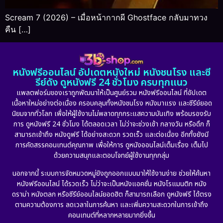
Scream 7 (2026) – เมื่อหน้ากากผี Ghostface กลับมาทวง
คืน […]
หนังฟรีออนไลน์ อัปเดตหนังใหม่ หนังชนโรง และซี
รีย์ดัง ดูหนังฟรี 24 ชั่วโมง ครบทุกแนว
แพลตฟอร์มของเราถูกพัฒนาให้เป็นศูนย์รวม หนังฟรีออนไลน์ ที่อัปเดต
เนื้อหาใหม่อย่างต่อเนื่อง ครอบคลุมทั้งหนังชนโรง หนังมาแรง และซีรีย์ยอด
นิยมจากทั่วโลก เพื่อให้ผู้ใช้งานไม่พลาดทุกกระแสความบันเทิง พร้อมรองรับ
การ ดูหนังฟรี 24 ชั่วโมง ได้ตลอดเวลา ไม่ว่าจะช่วงเช้า กลางวัน หรือดึก ก็
สามารถเข้าถึง หนังดูฟรี ได้อย่างสะดวก รวดเร็ว และต่อเนื่อง อีกทั้งยังมี
การคัดสรรคอนเทนต์คุณภาพ เพื่อให้การ ดูหนังออนไลน์เต็มเรื่อง เต็มไป
ด้วยความสนุกและตอบโจทย์ผู้ใช้งานทุกกลุ่ม
นอกจากนี้ ระบบการจัดหมวดหมู่ยังถูกออกแบบมาให้ใช้งานง่าย ช่วยให้ค้นหา
หนังฟรีออนไลน์ ได้รวดเร็ว ไม่ว่าจะเป็นหนังแอคชั่น หนังโรแมนติก หนัง
ดราม่า หนังตลก หรือซีรีย์ออนไลน์ยอดฮิต ก็สามารถเลือก ดูหนังฟรี ได้ตรง
ตามความต้องการ ลดเวลาในการค้นหา และเพิ่มความสะดวกในการเข้าถึง
คอนเทนต์ที่หลากหลายมากยิ่งขึ้น