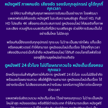
หนังดูฟรี ภาพคมชัด เสียงชัด รองรับทุกอุปกรณ์ ดูได้ทุกที่
ทุกเวลา
เราให้ความสำคัญกับคุณภาพของการรับชมเป็นอย่างมาก โดยพัฒนา
แพลตฟอร์มให้รองรับ หนังดูฟรี ในระดับความคมชัดสูง ตั้งแต่ HD, Full
HD ไปจนถึง 4K เพื่อยกระดับประสบการณ์ ดูหนังออนไลน์ ให้สมจริงทั้งภาพ
และเสียง ควบคู่กับระบบสตรีมมิ่งที่มีความเสถียรสูง ช่วยให้การรับชมเป็นไป
อย่างลื่นไหล ไม่มีสะดุด
พร้อมกันนี้ยังรองรับทุกอุปกรณ์ ทุกระบบ ไม่ว่าจะเป็นสมาร์ทโฟน แท็บเล็ต
หรือคอมพิวเตอร์ ทำให้สามารถ ดูหนังออนไลน์เต็มเรื่อง ได้ทุกที่ทุกเวลา
เพียงมีอินเทอร์เน็ตก็เข้าถึง หนังฟรีออนไลน์ ได้ทันที ตอบโจทย์ไลฟ์สไตล์
ของผู้ใช้งานยุคใหม่อย่างแท้จริง
ดูหนังฟรี 24 ชั่วโมง ไม่มีโฆษณากวนใจ หนังเต็มเรื่องครบ
ทุกแนว
อีกหนึ่งจุดเด่นสำคัญคือการให้บริการ ดูหนังฟรี 24 ชั่วโมง แบบไม่มีข้อจำกัด
พร้อมลดโฆษณารบกวน เพื่อให้ผู้ใช้งานสามารถ ดูหนังออนไลน์เต็มเรื่อง ได้
อย่างต่อเนื่อง ไม่เสียอรรถรสระหว่างรับชม รองรับการดูได้ยาวต่อเนื่องทุก
ช่วงเวลา
แพลตฟอร์มยังรวบรวม หนังเต็มเรื่อง ไว้อย่างครบทุกแนว ไม่ว่าจะเป็นหนัง
ใหม่ล่าสุด หนังยอดนิยม หรือซีรีย์ต่างประเทศ ทำให้สามารถเลือก หนังดูฟรี