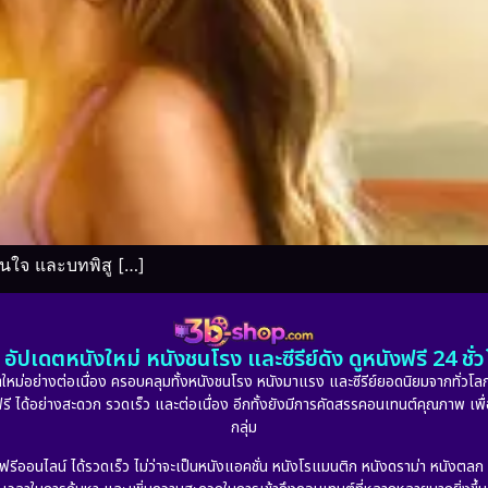
นใจ และบทพิสู […]
อัปเดตหนังใหม่ หนังชนโรง และซีรีย์ดัง ดูหนังฟรี 24 ช
หม่อย่างต่อเนื่อง ครอบคลุมทั้งหนังชนโรง หนังมาแรง และซีรีย์ยอดนิยมจากทั่วโลก
ดูฟรี ได้อย่างสะดวก รวดเร็ว และต่อเนื่อง อีกทั้งยังมีการคัดสรรคอนเทนต์คุณภาพ เพื
กลุ่ม
งฟรีออนไลน์ ได้รวดเร็ว ไม่ว่าจะเป็นหนังแอคชั่น หนังโรแมนติก หนังดราม่า หนังตล