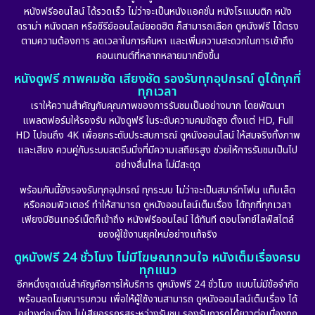
หนังฟรีออนไลน์ ได้รวดเร็ว ไม่ว่าจะเป็นหนังแอคชั่น หนังโรแมนติก หนัง
ดราม่า หนังตลก หรือซีรีย์ออนไลน์ยอดฮิต ก็สามารถเลือก ดูหนังฟรี ได้ตรง
ตามความต้องการ ลดเวลาในการค้นหา และเพิ่มความสะดวกในการเข้าถึง
คอนเทนต์ที่หลากหลายมากยิ่งขึ้น
หนังดูฟรี ภาพคมชัด เสียงชัด รองรับทุกอุปกรณ์ ดูได้ทุกที่
ทุกเวลา
เราให้ความสำคัญกับคุณภาพของการรับชมเป็นอย่างมาก โดยพัฒนา
แพลตฟอร์มให้รองรับ หนังดูฟรี ในระดับความคมชัดสูง ตั้งแต่ HD, Full
HD ไปจนถึง 4K เพื่อยกระดับประสบการณ์ ดูหนังออนไลน์ ให้สมจริงทั้งภาพ
และเสียง ควบคู่กับระบบสตรีมมิ่งที่มีความเสถียรสูง ช่วยให้การรับชมเป็นไป
อย่างลื่นไหล ไม่มีสะดุด
พร้อมกันนี้ยังรองรับทุกอุปกรณ์ ทุกระบบ ไม่ว่าจะเป็นสมาร์ทโฟน แท็บเล็ต
หรือคอมพิวเตอร์ ทำให้สามารถ ดูหนังออนไลน์เต็มเรื่อง ได้ทุกที่ทุกเวลา
เพียงมีอินเทอร์เน็ตก็เข้าถึง หนังฟรีออนไลน์ ได้ทันที ตอบโจทย์ไลฟ์สไตล์
ของผู้ใช้งานยุคใหม่อย่างแท้จริง
ดูหนังฟรี 24 ชั่วโมง ไม่มีโฆษณากวนใจ หนังเต็มเรื่องครบ
ทุกแนว
อีกหนึ่งจุดเด่นสำคัญคือการให้บริการ ดูหนังฟรี 24 ชั่วโมง แบบไม่มีข้อจำกัด
พร้อมลดโฆษณารบกวน เพื่อให้ผู้ใช้งานสามารถ ดูหนังออนไลน์เต็มเรื่อง ได้
อย่างต่อเนื่อง ไม่เสียอรรถรสระหว่างรับชม รองรับการดูได้ยาวต่อเนื่องทุก