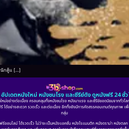
ักสู้แ […]
อัปเดตหนังใหม่ หนังชนโรง และซีรีย์ดัง ดูหนังฟรี 24 ช
หม่อย่างต่อเนื่อง ครอบคลุมทั้งหนังชนโรง หนังมาแรง และซีรีย์ยอดนิยมจากทั่วโลก
ดูฟรี ได้อย่างสะดวก รวดเร็ว และต่อเนื่อง อีกทั้งยังมีการคัดสรรคอนเทนต์คุณภาพ เพื
กลุ่ม
งฟรีออนไลน์ ได้รวดเร็ว ไม่ว่าจะเป็นหนังแอคชั่น หนังโรแมนติก หนังดราม่า หนังตล