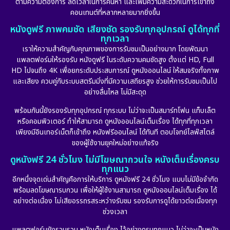
ตามความต้องการ ลดเวลาในการค้นหา และเพิ่มความสะดวกในการเข้าถึง
คอนเทนต์ที่หลากหลายมากยิ่งขึ้น
หนังดูฟรี ภาพคมชัด เสียงชัด รองรับทุกอุปกรณ์ ดูได้ทุกที่
ทุกเวลา
เราให้ความสำคัญกับคุณภาพของการรับชมเป็นอย่างมาก โดยพัฒนา
แพลตฟอร์มให้รองรับ หนังดูฟรี ในระดับความคมชัดสูง ตั้งแต่ HD, Full
HD ไปจนถึง 4K เพื่อยกระดับประสบการณ์ ดูหนังออนไลน์ ให้สมจริงทั้งภาพ
และเสียง ควบคู่กับระบบสตรีมมิ่งที่มีความเสถียรสูง ช่วยให้การรับชมเป็นไป
อย่างลื่นไหล ไม่มีสะดุด
พร้อมกันนี้ยังรองรับทุกอุปกรณ์ ทุกระบบ ไม่ว่าจะเป็นสมาร์ทโฟน แท็บเล็ต
หรือคอมพิวเตอร์ ทำให้สามารถ ดูหนังออนไลน์เต็มเรื่อง ได้ทุกที่ทุกเวลา
เพียงมีอินเทอร์เน็ตก็เข้าถึง หนังฟรีออนไลน์ ได้ทันที ตอบโจทย์ไลฟ์สไตล์
ของผู้ใช้งานยุคใหม่อย่างแท้จริง
ดูหนังฟรี 24 ชั่วโมง ไม่มีโฆษณากวนใจ หนังเต็มเรื่องครบ
ทุกแนว
อีกหนึ่งจุดเด่นสำคัญคือการให้บริการ ดูหนังฟรี 24 ชั่วโมง แบบไม่มีข้อจำกัด
พร้อมลดโฆษณารบกวน เพื่อให้ผู้ใช้งานสามารถ ดูหนังออนไลน์เต็มเรื่อง ได้
อย่างต่อเนื่อง ไม่เสียอรรถรสระหว่างรับชม รองรับการดูได้ยาวต่อเนื่องทุก
ช่วงเวลา
แพลตฟอร์มยังรวบรวม หนังเต็มเรื่อง ไว้อย่างครบทุกแนว ไม่ว่าจะเป็นหนัง